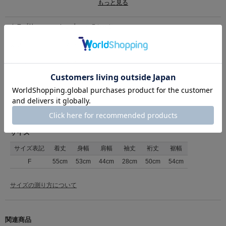
もっと見る
＜素材について＞
繊維長の長いギザ綿を特殊な紡績技術で撚り合わせたコンパクト精紡交撚糸
を表にいれ、プレーティング天竺に編立てた天竺です。
カテゴリ
トップス
>
Ｔシャツ
程よい肉感で、光沢感がある柔らかい素材です。
素材
本体(天竺):綿100%/リブ:綿100%
■洗濯表記■手洗い
原産国
日本製
商品コード
31950763
（店舗でお問い合わせの際には、上記品番をお伝え下さい。）
返品について
サイズ
サイズ表記
着丈
身幅
肩幅
袖丈
裄丈
裾幅
F
55cm
53cm
44cm
28cm
50cm
54cm
サイズの測り方について
関連商品