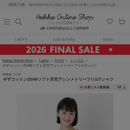
ッカ公式通販サイト
2026.7.28
熊本県熊本地方を震源とする地震の影響によるお荷物のお届けについて
Hakka Online S
8,800円(税込)以上で送料無料
LADY'S
kids & baby
Madu
Hakka Online Shop
＞
Ladys
＞
H.A.K
＞
トップス
＞
ギザコットン25/40ソフト天竺アシンメトリーフリルTシャツ
H.A.K
/
ハク
ギザコットン25/40ソフト天竺アシンメトリーフリルTシャツ
32