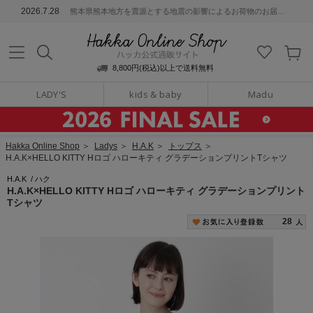
ッカ公式通販サイト
2026.7.28
熊本県熊本地方を震源とする地震の影響によるお荷物のお届けについて
Hakka Online S
8,800円(税込)以上で送料無料
LADY'S
kids & baby
Madu
Hakka Online Shop
＞
Ladys
＞
H.A.K
＞
トップス
＞
H.A.K×HELLO KITTY Hロゴ ハローキティ グラデーションプリントTシャツ
H.A.K
/
ハク
H.A.K×HELLO KITTY Hロゴ ハローキティ グラデーションプリント
Tシャツ
28