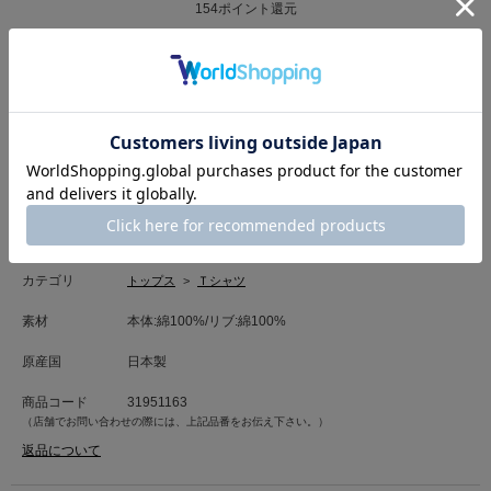
154
ポイント還元
サイズ・カラーを選択する
「HELLO KITTY」とのコラボアイテム。
沢山のハローキティで構成した大胆なHロゴはドット仕様でグラデーション
のように見えるモチーフでモードに仕上げました。
中には1人だけ線画のハローキティをポイントで入れ、可愛らしさも加えま
もっと見る
した。
後ろ衿ぐりにゴールドプレートを施し、H.A.Kらしさを加えた１枚です。
”大人が着られるハロー キティ”をテーマにしました。
カテゴリ
トップス
>
Ｔシャツ
＜素材について＞
素材
本体:綿100%/リブ:綿100%
肌なじみの良い優しいタッチが特徴の綿100%素材のカットソー生地。
しなやかな風合いで、程よい落ち感が魅力の素材です。
原産国
日本製
■洗濯表記■手洗い
商品コード
31951163
（店舗でお問い合わせの際には、上記品番をお伝え下さい。）
返品について