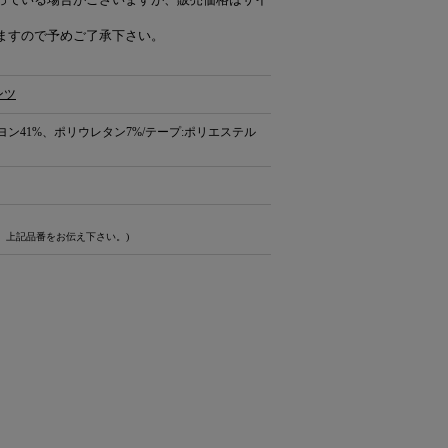
ますので予めご了承下さい。
ンツ
ヨン41%、ポリウレタン7%/テープ:ポリエステル
、上記品番をお伝え下さい。)