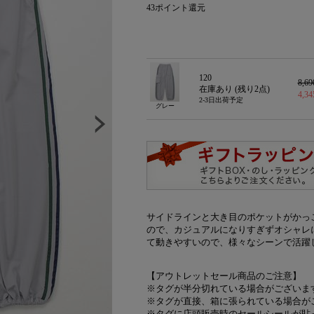
43
ポイント還元
120
8,6
在庫あり (残り
2
点)
4,3
2-3日出荷予定
グレー
サイドラインと大き目のポケットがかっ
ので、カジュアルになりすぎずオシャレ
て動きやすいので、様々なシーンで活躍
【アウトレットセール商品のご注意】
※タグが半分切れている場合がございま
※タグが直接、箱に張られている場合が
※タグに店頭販売時のセールシールが貼