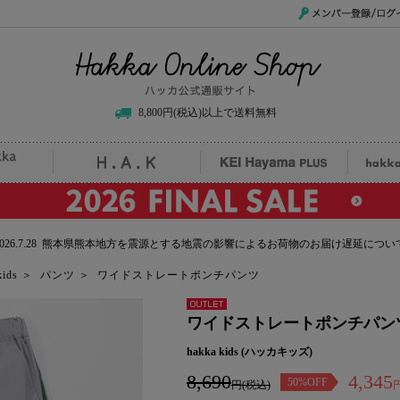
メンバー登録/ログイ
Hakka Online Shop/ハッカ公式通販サイト
8,800円(税込)以上で送料無料
uille
H.A.K
KEI Hayama PLUS
hak
2026.7.28 熊本県熊本地方を震源とする地震の影響によるお荷物のお届け遅延につい
kids
＞
パンツ
＞
ワイドストレートポンチパンツ
アウトレ
ワイドストレートポンチパン
ット
hakka kids (ハッカキッズ)
8,690
4,345
50%OFF
円(税込)