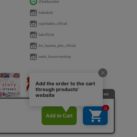
@hakkaonline
hakkakids
superhakka_official
hakofficial
kei_hayama_plus_official
madu_housewareshop
法に基づく表示
免責事項