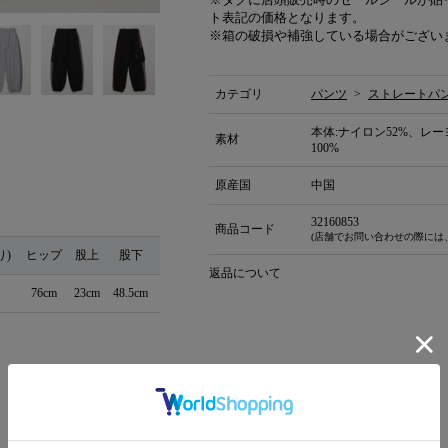
ト表記の価格となります。
※箱の破損や補強している場合がござい
カテゴリ
パンツ
>
ストレートパ
本体:ナイロン52%、レー
素材
100%
原産国
中国
32160853
商品コード
(店舗でお問い合わせの際には
り)
ヒップ
股上
股下
返品について
76cm
23cm
48.5cm