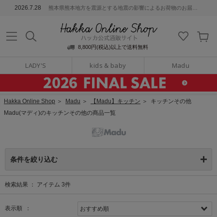
ッカ公式通販サイト
2026.7.28
熊本県熊本地方を震源とする地震の影響によるお荷物のお届けについて
Hakka Online S
8,800円(税込)以上で送料無料
LADY'S
kids & baby
Madu
Hakka Online Shop
＞
Madu
＞
【Madu】キッチン
＞
キッチンその他
Madu(マディ)のキッチンその他の商品一覧
条件を絞り込む
検索結果 ：
アイテム
3
件
表示順 ：