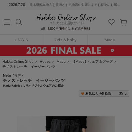
ッカ公式通販サイト
2026.7.28
熊本県熊本地方を震源とする地震の影響によるお荷物のお届けについて
Hakka Online S
8,800円(税込)以上で送料無料
LADY'S
kids & baby
Madu
Hakka Online Shop
＞
House
＞
Madu
＞
【Madu】ウェア＆グッズ
＞
チノストレッチ イージーパンツ
Madu
/
マディ
チノストレッチ イージーパンツ
Madu Fabricaよりオリジナルウェアのご紹介
35