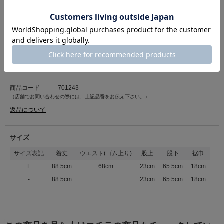
です。
もっと見る
チノストレッチ
カジュアルなコットンのチノパン生地に、ストレッチ性をプラスした楽な着
心地の素材です。
カテゴリ
【Madu】ウェア＆グッズ
>
パンツ
カラー別品番
ベージュ：701548
素材
コットン95%、ポリウレタン5%
ネイビー：701303
チャコール：701387
原産国
日本
ライトグレー：701549
商品コード
701243
Madu Fabrica WEAR テーマ
（店舗でお問い合わせの際には、上記品番をお伝え下さい。）
<布のある楽しい暮らし>を提案するMadu Fabricaより、
自分らしさを大切に、リラックスして着られる
返品について
オリジナルウェアが誕生しました。
身に着けるだけでその日一日がちょっと楽しい日になる一着をご紹介しま
す。
サイズ
■洗濯表示■手洗い
サイズ表記
着丈
ウエスト(ゴム上り)
股上
股下
裾巾
F
88.5cm
68cm
23cm
65.5cm
18cm
モデル身長 160cm
-
88.5cm
23cm
65.5cm
18cm
※販売価格が変更になりました。
配送時期によっては旧価格の表示タグでお届けになる場合がございます。