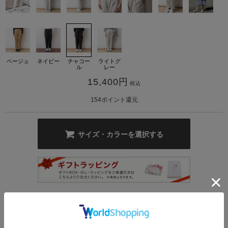
ベージュ
ネイビー
チャコー
ライトグ
ル
レー
15,400
円
税込
カ公式通販サイト
154
ポイント還元
サイズ・カラーを選択する
ナチュラルな素材感に仕上げ、伸縮性のある着心地のよいイージーパンツ。
テーパードシルエットなので、トップスとのバランスも良くコーディネート
がしやすいです。製品でバイオ加工を施しユーズド感を出し、ナチュラルな
質感に仕上げています。ウエストがゴム仕様なので、楽な着心地もうれしい