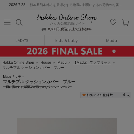
ッカ公式通販サイト
2026.7.28
熊本県熊本地方を震源とする地震の影響によるお荷物のお届けについて
Hakka Online S
8,800円(税込)以上で送料無料
LADY'S
kids & baby
Madu
Hakka Online Shop
＞
House
＞
Madu
＞
【Madu】ファブリック
＞
マルチプル クッションカバー ブルー
Madu
/
マディ
マルチプル クッションカバー ブルー
一面に描かれた紫陽花が涼やかなクッションカバー
4