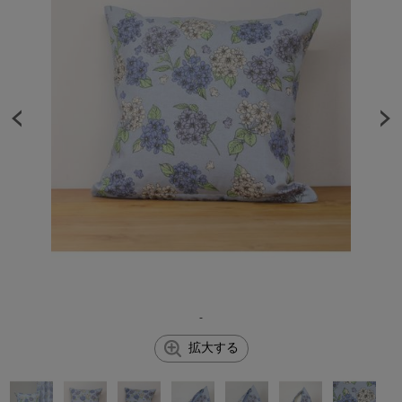
-
拡大する