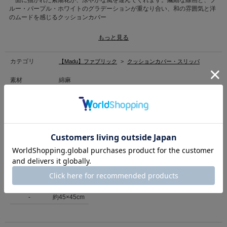
一面に描かれた紫陽花が、涼やかな風を運んでくれます。繊細な線画と、ブ
ルー・パープル・ホワイトのグラデーションが重なり合い、和の雰囲気と洋
のムードを感じるクッションカバー
もっと見る
→商品のお取り扱い方法について
カテゴリ
【Madu】ファブリック
>
クッションカバー・スリッパ
素材
綿麻
原産国
インド
商品コード
746958
（店舗でお問い合わせの際には、上記品番をお伝え下さい。）
返品について
サイズ
サイズ表記
サイズ
-
約45×45cm