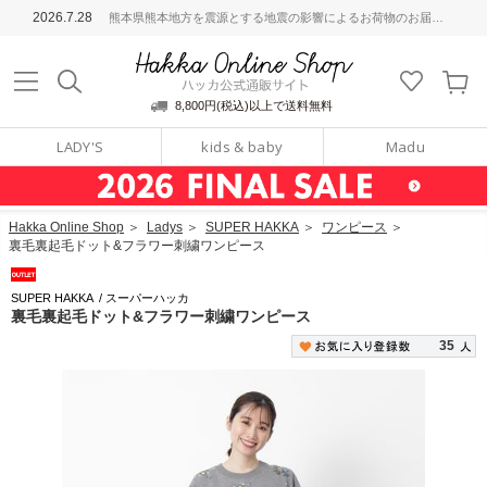
ッカ公式通販サイト
2026.7.28
熊本県熊本地方を震源とする地震の影響によるお荷物のお届けについて
Hakka Online S
8,800円(税込)以上で送料無料
LADY'S
kids & baby
Madu
Hakka Online Shop
＞
Ladys
＞
SUPER HAKKA
＞
ワンピース
＞
裏毛裏起毛ドット&フラワー刺繍ワンピース
SUPER HAKKA
/
スーパーハッカ
裏毛裏起毛ドット&フラワー刺繍ワンピース
35