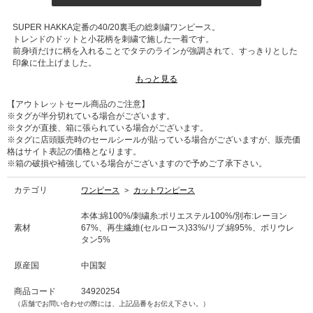
SUPER HAKKA定番の40/20裏毛の総刺繍ワンピース。
トレンドのドットと小花柄を刺繍で施した一着です。
前身頃だけに柄を入れることでタテのラインが強調されて、すっきりとした
印象に仕上げました。
脇にはティアード風の布帛の切り替えを入れてデザインポイントにしていま
もっと見る
す。
丈が長いアイテムにあると嬉しいポケット付き。
【アウトレットセール商品のご注意】
※タグが半分切れている場合がございます。
■洗濯表記■手洗い
※タグが直接、箱に張られている場合がございます。
※画像と柄の位置が異なる場合がございます、ご了承下さい。
※タグに店頭販売時のセールシールが貼っている場合がございますが、販売価
格はサイト表記の価格となります。
※箱の破損や補強している場合がございますので予めご了承下さい。
カテゴリ
ワンピース
>
カットワンピース
本体:綿100%/刺繍糸:ポリエステル100%/別布:レーヨン
素材
67%、再生繊維(セルロース)33%/リブ:綿95%、ポリウレ
タン5%
原産国
中国製
商品コード
34920254
（店舗でお問い合わせの際には、上記品番をお伝え下さい。）