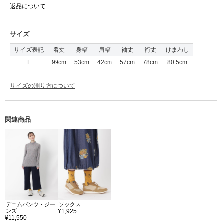
返品について
サイズ
サイズ表記
着丈
身幅
肩幅
袖丈
裄丈
けまわし
F
99cm
53cm
42cm
57cm
78cm
80.5cm
サイズの測り方について
関連商品
デニムパンツ・ジー
ソックス
ンズ
¥1,925
¥11,550