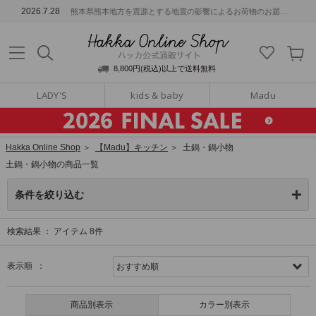
ッカ公式通販サイト
2026.7.28
熊本県熊本地方を震源とする地震の影響によるお荷物のお届けについて
Hakka Online S
8,800円(税込)以上で送料無料
LADY'S
kids & baby
Madu
Hakka Online Shop
＞
【Madu】キッチン
＞
土鍋・鍋小物
土鍋・鍋小物の商品一覧
条件を絞り込む
検索結果 ：
アイテム
8
件
表示順 ：
商品別表示
カラー別表示