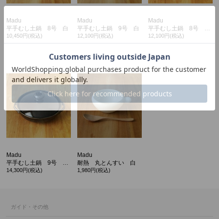
Madu
Madu
Madu
平手むし土鍋 8号 白
平手むし土鍋 9号 白
平手むし土鍋 8号 天目釉
10,450円(税込)
12,100円(税込)
12,100円(税込)
カ公式通販サイト
Madu
Madu
平手むし土鍋 9号 天目釉
耐熱 丸とんすい 白
14,300円(税込)
1,980円(税込)
ガイド・その他