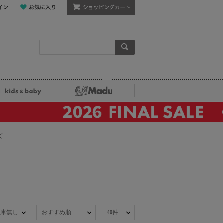
ン
お気に入り
ショッピングカート
検索
ka kids&baby
Madu
て
在庫無し
おすすめ順
40件