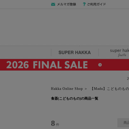
メールマガジン
ご利用ガイド
登録
SUPER HAKKA
super hakka fe
Hakka Online Shop
＞
【Madu】こどものも
食器(こどものもの)の商品一覧
8
商
件