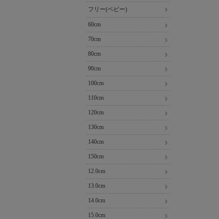
フリー(ベビー)
60cm
70cm
80cm
90cm
100cm
110cm
120cm
130cm
140cm
150cm
12.0cm
13.0cm
14.0cm
15.0cm