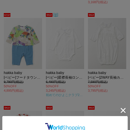
3,168円(税込)
hakka baby
hakka baby
hakka baby
[ベビー]フードタウンプリント長袖カバーオール
[ベビー]星襟長袖ロンパース
[ベビー]2WAY長袖カバーオール
9,790円(税込)
6,490円(税込)
7,590円(税込)
50%OFF
50%OFF
50%OFF
4,895円(税込)
3,245円(税込)
3,795円(税込)
初めてのひよこクラブ2025年秋号
掲載