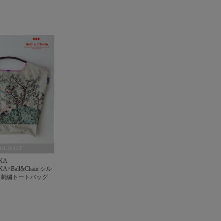
SOLDOUT
KA
A×Ball&Chain シル
ー刺繍トートバッグ