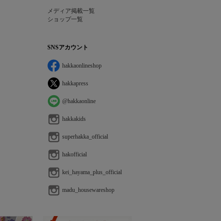
メディア掲載一覧
ショップ一覧
SNSアカウント
hakkaonlineshop
hakkapress
@hakkaonline
hakkakids
superhakka_official
hakofficial
kei_hayama_plus_official
madu_housewareshop