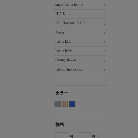
super hakka feuille
H.A.K
KEI Hayama PLUS
Madu
hakka kids
hakka baby
Orange hakka
Ribbon hakka kids
カラー
グ
ベ
ブ
レ
ー
ル
ー
ジ
ー
価格
系
ュ
系
系
円～
円