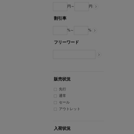
系
系
円～
円
割引率
%～
%
フリーワード
販売状況
先行
通常
セール
アウトレット
入荷状況