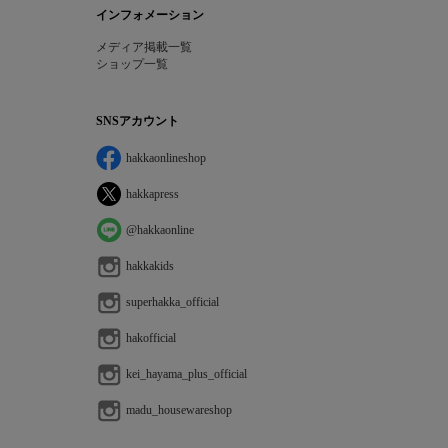
インフォメーション
メディア掲載一覧
ショップ一覧
SNSアカウント
hakkaonlineshop
hakkapress
@hakkaonline
hakkakids
superhakka_official
hakofficial
kei_hayama_plus_official
madu_housewareshop