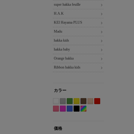
super hakka feuille
H.A.K
KEI Hayama PLUS
Madu
hakka kids
hakka baby
Orange hakka
Ribbon hakka kids
カラー
ホ
グ
グ
イ
ブ
ベ
レ
ワ
レ
リ
エ
ラ
ー
ッ
Etc(Mix)
ピ
パ
ブ
ブ
イ
ー
ー
ロ
ウ
ジ
ド
系
ン
ー
ル
ラ
ト
系
ン
ー
ン
ュ
系
ク
プ
ー
ッ
系
系
系
系
系
価格
系
ル
系
ク