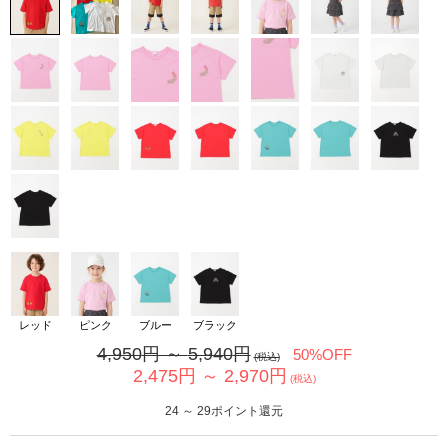
カ公式通販サイト
レッド
ピンク
ブルー
ブラック
4,950
円 ～
5,940
円
50%OFF
(税込)
2,475
円 ～
2,970
円
(税込)
24
～
29
ポイント還元