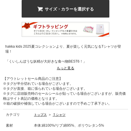
サイズ・カラーを選択する
hakka kids 2025夏コレクションより、夏が楽しく元気になるTシャツが登
場！
「くいしんぼうな妖精が大好きな食べ物BEST6！」
もっと見る
ひんやりとした肌当たりが心地よい、暑い季節に嬉しい接触冷感Tシャツ。
煌くラインストーンプリントが、コーディネートのポイントになります。バ
【アウトレットセール商品のご注意】
リエーションによって異なるモチーフに注目。
※タグが半分切れている場合がございます。
※タグが直接、箱に張られている場合がございます。
※タグに店頭販売時のセールシールが貼っている場合がございますが、販売価
格はサイト表記の価格となります。
※箱の破損や補強している場合がございますので予めご了承下さい。
カテゴリ
トップス
>
Ｔシャツ
素材
本体:綿100%/リブ:綿95%、ポリウレタン5%