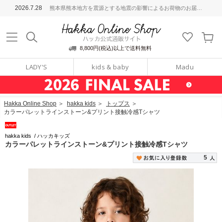
ッカ公式通販サイト
2026.7.28
熊本県熊本地方を震源とする地震の影響によるお荷物のお届けについて
Hakka Online S
8,800円(税込)以上で送料無料
LADY'S
kids & baby
Madu
Hakka Online Shop
＞
hakka kids
＞
トップス
＞
カラーパレットラインストーン&プリント接触冷感Tシャツ
hakka kids
/
ハッカキッズ
カラーパレットラインストーン&プリント接触冷感Tシャツ
5