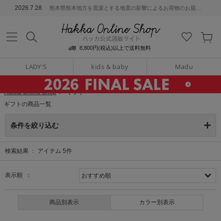
ッカ公式通販サイト
2026.7.28
熊本県熊本地方を震源とする地震の影響によるお荷物のお届けについて
Hakka Online S
8,800円(税込)以上で送料無料
LADY'S
kids & baby
Madu
Hakka Online Shop
＞
ギフト
ギフトの商品一覧
条件を絞り込む
検索結果 ：
アイテム
5
件
表示順 ：
商品別表示
カラー別表示