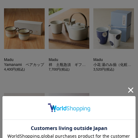
Madu
Madu
Madu
Yamanami ペアカップ
祥 土瓶急須 ギフト絹
小花 湯のみ揃（化粧箱入り）
4,400円(税込)
7,700円(税込)
3,520円(税込)