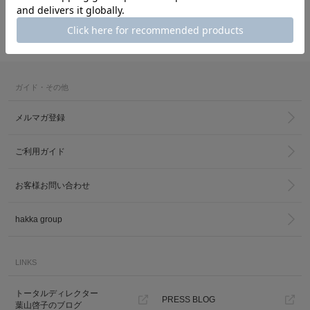
Madu
Madu
ふわり 手付碗揃
WECK TULIP200ml SET
6,050円(税込)
3,080円(税込)
ガイド・その他
メルマガ登録
カ公式通販サイト
ご利用ガイド
お客様お問い合わせ
hakka group
LINKS
トータルディレクター
PRESS BLOG
葉山啓子のブログ