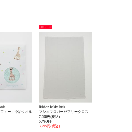
アウト
レット
kids
Ribbon hakka kids
ソフィー」今治タオル
マシュマロガーゼフリークロス
7,590円(税込)
50%OFF
3,795円(税込)