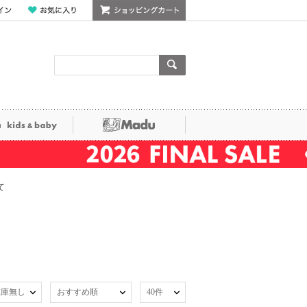
ン
お気に入り
ショッピングカート
検索
ka kids&baby
Madu
て
在庫無し
おすすめ順
40件