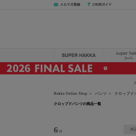
メールマガジン
ご利用ガイド
登録
SUPER HAKKA
super hakka fe
Hakka Online Shop
＞
パンツ
＞
クロップド
クロップドパンツの商品一覧
6
商
件