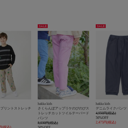
セー
セー
ル
ル
hakka kids
hakka kids
ンプリントストレッチ
さくらんぼアップリケのびのびス
デニムライクパンツ
ツ
トレッチカットツイルテーパード
4,950円(税込)
50%OFF
パンツ
2,475円(税込)
8,030円(税込)
5円(税込)
50%OFF