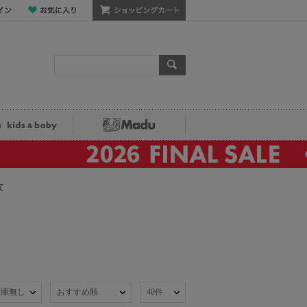
ン
お気に入り
ショッピングカート
検索
ka kids&baby
Madu
て
在庫無し
おすすめ順
40件