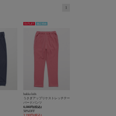
1
アウト
雑誌掲
レット
載
hakka kids
うさぎアップリケストレッチテー
パードパンツ
6,380円(税込)
50%OFF
3,190円(税込)