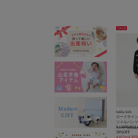
セー
ル
hakka kids
ロードサイ
ツイルパン
9,130円(税込)
50%OFF
4,015〜4,56