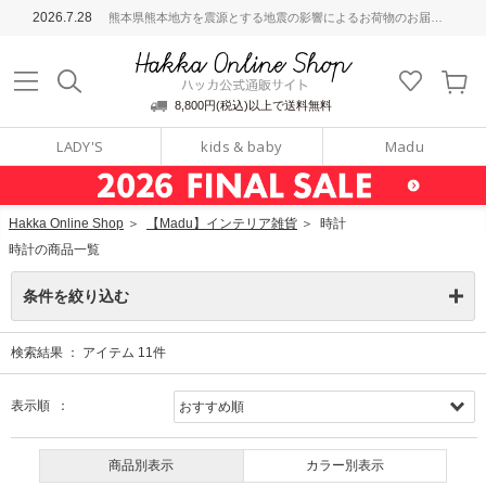
ッカ公式通販サイト
2026.7.28
熊本県熊本地方を震源とする地震の影響によるお荷物のお届けについて
Hakka Online S
8,800円(税込)以上で送料無料
LADY'S
kids & baby
Madu
Hakka Online Shop
＞
【Madu】インテリア雑貨
＞
時計
時計の商品一覧
条件を絞り込む
検索結果 ：
アイテム
11
件
表示順 ：
商品別表示
カラー別表示