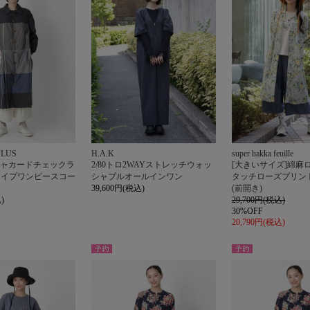
PLUS
H.A.K
super hakka feuille
ルジャカードチェックラ
2/80トロ2WAYストレッチウォッ
[大きいサイズ]綿麻
ライプワンピースコー
シャブルオールインワン
タッチローズプリン
39,600円(税込)
(前開き)
)
29,700円(税込)
30%OFF
20,790円(税込)
予約
予約