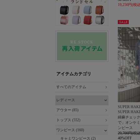
19,250円(税込
セー
ル
アイテムカテゴリ
すべてのアイテム
レディース
SUPER HAK
アウター (85)
SUPER H
綿麻チェッ
トップス (552)
で」オンケ
ンピース
ワンピース (160)
29,700円(税込
40%OFF
キャミワンピース (2)