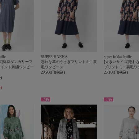
ille
SUPER HAKKA
super hakka feuille
ズ]綿麻ダンガリーフ
忘れな草のうさぎプリントミニ裏
[大きいサイズ]忘れ
ポイント刺繍ワンピー
毛ワンピース
プリントミニ裏毛ワ
20,900円(税込)
23,100円(税込)
)
)
予約
予約