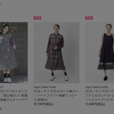
)
予約
予約
KA
super hakka feuille
super hakka feuille
AKKA×マツモトヨーコ
[大きいサイズ]セルロース麻ロー
[大きいサイズ]サー
ク「居心地のいい部屋
ン バードフラワー刺繍ワンピー
プケミカルレース+
ミ刺繍プルオーバーワ
ス(前開き)
ノースリーブペチワ
29,700円(税込)
15,400円(税込)
)