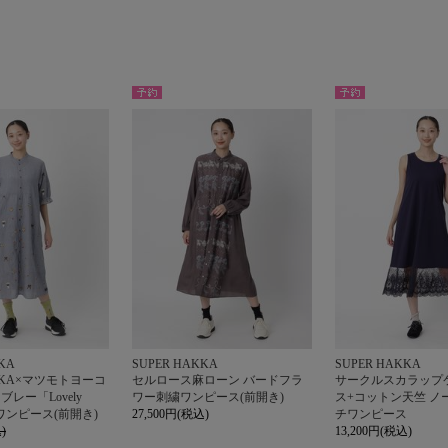
予約
予約
KA
SUPER HAKKA
SUPER HAKKA
AKKA×マツモトヨーコ
セルロース麻ローン バードフラ
サークルスカラップ
レー「Lovely
ワー刺繍ワンピース(前開き)
ス+コットン天竺 ノ
刺繍ワンピース(前開き)
27,500円(税込)
チワンピース
)
13,200円(税込)