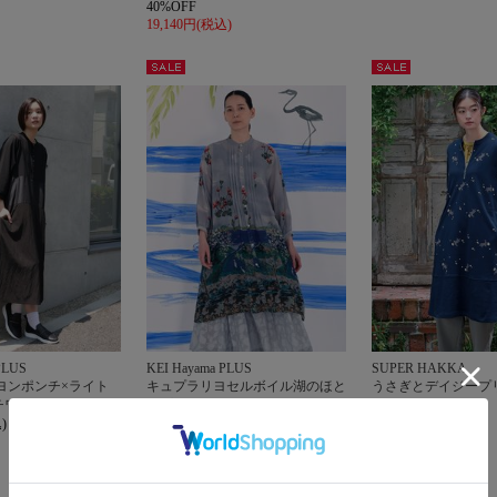
40%OFF
19,140円(税込)
セー
セー
ル
ル
PLUS
KEI Hayama PLUS
SUPER HAKKA
ーヨンポンチ×ライト
キュプラリヨセルボイル湖のほと
うさぎとデイジープ
チワークワンピース
りプリントワンピース(前開き)
ンピース
)
63,800円(税込)
20,900円(税込)
40%OFF
30%OFF
38,280円(税込)
14,630円(税込)