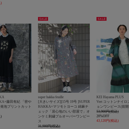
)
セー
セー
ル
ル
KA
super hakka feuille
KEI Hayama PLUS
AKKA×藤田有紀 「密や
[大きいサイズ][15号 19号 ]SUPER
Vert コットンナイ
」発泡プリントカット
HAKKA×マツモトヨーコ 綿麻チ
ョンワンピース(前開
ェック「居心地のいい部屋で」オ
53,900円(税込)
20%OFF
)
ンケミ刺繍プルオーバーワンピー
43,120円(税込)
ス
31,900円(税込)