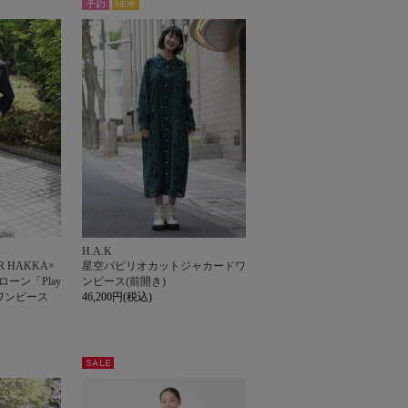
NEW
予約
H.A.K
 HAKKA×
星空パピリオカットジャカードワ
ーン「Play
ンピース(前開き)
刺繍ワンピース
46,200円(税込)
セー
ル