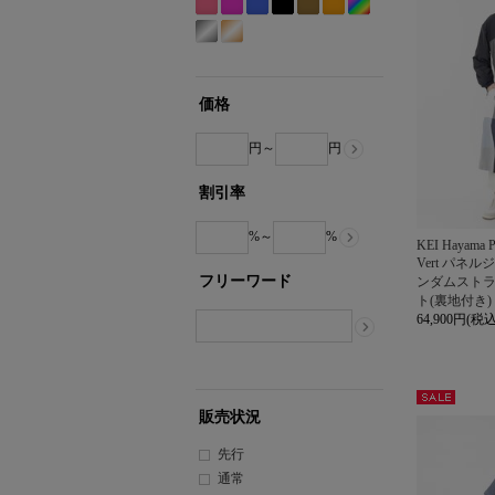
ワ
レ
リ
エ
ラ
ー
ッ
Etc(Mix)
ピ
パ
ブ
ブ
カ
オ
イ
ー
ー
ロ
ウ
ジ
ド
系
ン
ー
ル
ラ
ー
レ
シ
ゴ
ト
系
ン
ー
ン
ュ
系
ク
プ
ー
ッ
キ
ン
ル
ー
系
系
系
系
系
系
ル
系
ク
系
ジ
バ
ル
系
系
系
価格
ー
ド
系
系
円～
円
割引率
%～
%
KEI Hayama 
Vert パネ
フリーワード
ンダムスト
ト(裏地付き)
64,900円(税込
セー
販売状況
ル
先行
通常