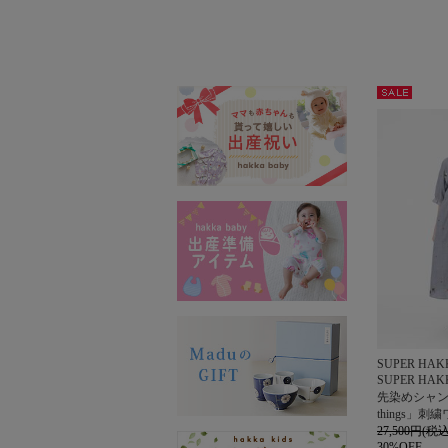
セー
ル
SUPER HAK
SUPER H
先染めシャンブ
things」
27,500円(税込
30%OFF