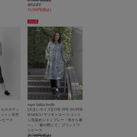
27,500円(税込)
40%OFF
16,500円(税込)
セー
ル
super hakka feuille
クルスカラッ
[大きいサイズ][15号 19号 ]SUPER
コットン天竺
HAKKA×マツモトヨーコ コット
ンピース
ン先染めシャンブレー「冬から春
へ」/「春の野にて」プリントワ
ンピース
29,700円(税込)