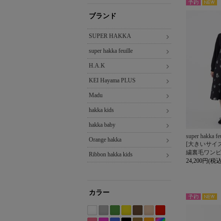
NEW
予約
ブランド
SUPER HAKKA
super hakka feuille
H.A.K
KEI Hayama PLUS
Madu
hakka kids
hakka baby
super hakka feu
Orange hakka
[大きいサイ
繍裏毛ワン
Ribbon hakka kids
24,200円(税込
カラー
NEW
予約
ホ
グ
グ
イ
ブ
ベ
レ