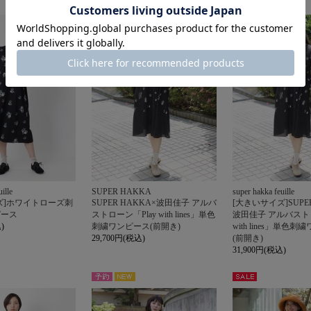
NEW
NEW
予約
予約
ille
SUPER HAKKA
super hakka feuille
ズ]ホワイトローズ刺
SUPER HAKKA×波田佳子 アルバ
[大きいサイズ]SUPER
ピース
ストローン「Play with lines」単色
波田佳子 アルバストロ
)
刺繍ワンピース(前開き)
with lines」単色
29,700円(税込)
(前開き)
31,900円(税込)
NEW
予約
セー
ル