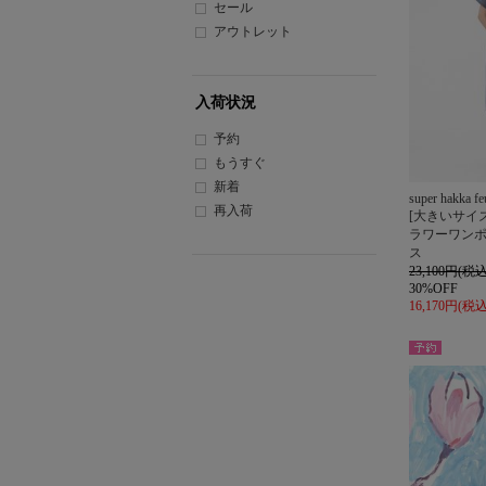
セール
アウトレット
入荷状況
予約
もうすぐ
新着
super hakka feu
再入荷
[大きいサイ
ラワーワン
ス
23,100円(税込
30%OFF
16,170円(税込
予約