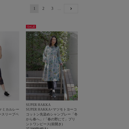
1
2
3
...
NEXT
セー
ル
SUPER HAKKA
ケミカルレー
SUPER HAKKA×マツモトヨーコ
ースリーブペ
コットン先染めシャンブレー「冬
から春へ」/「春の野にて」プリ
ントワンピース(前開き)