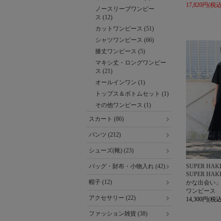
17,820円(税込
ノースリーブワンピー
ス (12)
カットワンピース (51)
シャツワンピース (66)
膝丈ワンピース (5)
マキシ丈・ロングワンピー
ス (21)
オールインワン (1)
トップス＆ボトムセット (1)
その他ワンピース (1)
スカート (86)
パンツ (212)
シューズ(靴) (23)
バッグ・財布・小物入れ (42)
SUPER HAK
SUPER H
帽子 (12)
かな出会い
ワンピース
アクセサリー (22)
14,300円(税込
ファッション雑貨 (38)