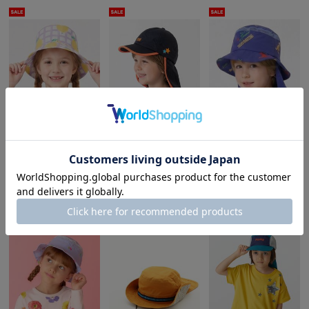
hakka kids
hakka kids
hakka kids
リップルフルーツプリント(レモン/チェリー)ハット
ナイロンタフタメッシュ日よけ付きキャップ(UVカット)(保冷剤入れポケット付き)
ハート刺繍/恐竜刺繍日よけ付きハット
3,630円(税込)
5,830円(税込)
6,490円(税込)
30%OFF
30%OFF
30%OFF
2,541円(税込)
4,081円(税込)
4,543円(税込)