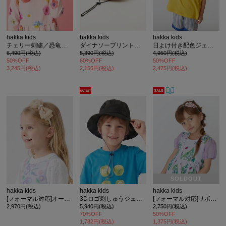
hakka kids
hakka kids
hakka kids
チェリー刺繍／恐竜刺繍日よけ付きハット
ダイナソープリントウエスタンハット
日よけ付き配色ジェットキャップ
6,490円(税込)
5,390円(税込)
4,950円(税込)
50%OFF
60%OFF
50%OFF
3,245円(税込)
2,156円(税込)
2,475円(税込)
SOLDOUT
hakka kids
hakka kids
hakka kids
[フォーマル対応]オーガンジーリボンモチーフカチューシャ
3Dロゴ刺しゅうジェットハット
[フォーマル対応]リボンモチーフカチューシャ
2,970円(税込)
5,940円(税込)
2,750円(税込)
70%OFF
50%OFF
1,782円(税込)
1,375円(税込)