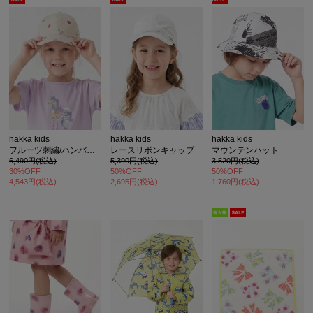
カ公式通販サイト
hakka kids
hakka kids
hakka kids
フルーツ刺繍/ハンバーガー刺繍日よけ付きキャップ(保冷剤入れポケット付き)
レースリボンキャップ
マウンテンハット
6,490円(税込)
5,390円(税込)
3,520円(税込)
30%OFF
50%OFF
50%OFF
4,543円(税込)
2,695円(税込)
1,760円(税込)