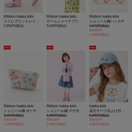
Ribbon hakka kids
Ribbon hakka kids
Ribbon hakka kids
スミレプリントレインシューズ
ゲームシャークプリント傘
シェニール織ハンカチ
3,850円(税込)
3,630円(税込)
2,970円(税込)
62%OFF
1,100円(税込)
Ribbon hakka kids
Ribbon hakka kids
hakka kids
シェニール織 ポーチ
シェニール織 マチ付きトートバッグ
花モチーフ日よけ付きキャップ(UVカット)(保冷剤入れポケット付き)
6,050円(税込)
9,350円(税込)
5,830円(税込)
70%OFF
69%OFF
30%OFF
1,760円(税込)
2,860円(税込)
4,081円(税込)