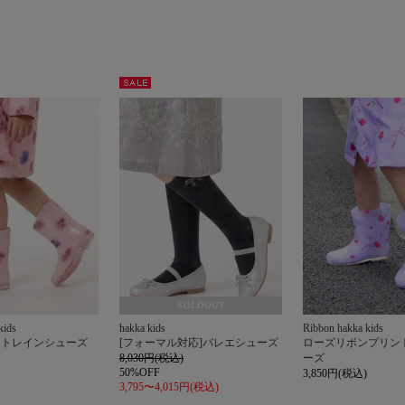
セー
ル
SOLDOUT
kids
hakka kids
Ribbon hakka kids
ントレインシューズ
[フォーマル対応]バレエシューズ
ローズリボンプリン
8,030円(税込)
ーズ
50%OFF
3,850円(税込)
3,795〜4,015円(税込)