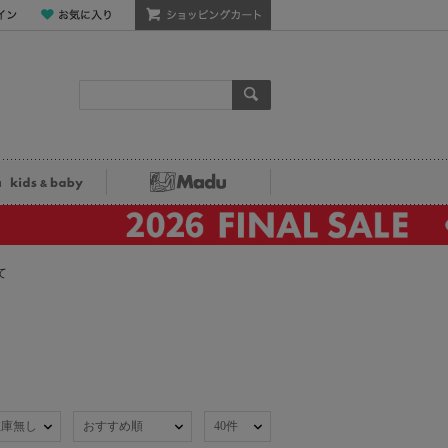
ン
お気に入り
ショッピングカート
検索
ka kids&baby
Madu
て
在庫無し
おすすめ順
40件