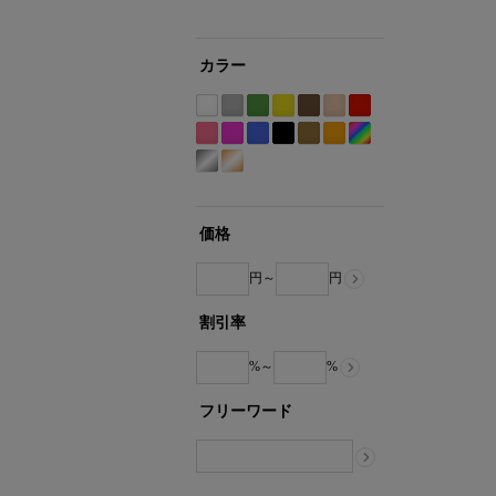
カラー
ホ
グ
グ
イ
ブ
ベ
レ
ワ
レ
リ
エ
ラ
ー
ッ
Etc(Mix)
ピ
パ
ブ
ブ
カ
オ
イ
ー
ー
ロ
ウ
ジ
ド
系
ン
ー
ル
ラ
ー
レ
シ
ゴ
ト
系
ン
ー
ン
ュ
系
ク
プ
ー
ッ
キ
ン
ル
ー
系
系
系
系
系
系
ル
系
ク
系
ジ
バ
ル
系
系
系
価格
ー
ド
系
系
円～
円
割引率
%～
%
フリーワード