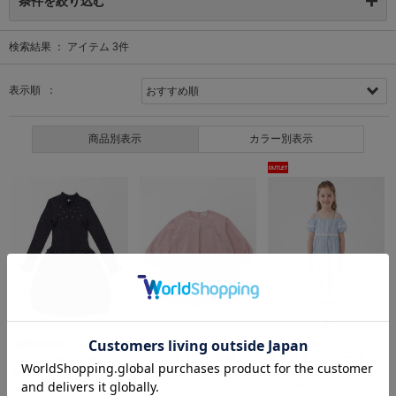
条件を絞り込む
検索結果 ：
アイテム
3
件
表示順 ：
商品別表示
カラー別表示
hakka kids
hakka kids
hakka kids
マシンウォッシャブルビジュー付きニットワンピース
フリルポイント長袖ワンピース
ストライプドビー オフショルダーティアードワンピース
14,960円(税込)
12,760円(税込)
12,980円(税込)
60%OFF