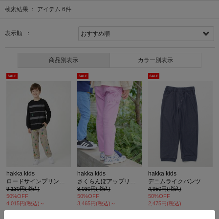
検索結果 ：
アイテム
6
件
表示順 ：
商品別表示
カラー別表示
hakka kids
hakka kids
hakka kids
ロードサインプリントストレッチツイルパンツ
さくらんぼアップリケのびのびストレッチカットツイルテーパードパンツ
デニムライクパンツ
9,130円(税込)
8,030円(税込)
4,950円(税込)
50%OFF
50%OFF
50%OFF
4,015円(税込)～
3,465円(税込)～
2,475円(税込)