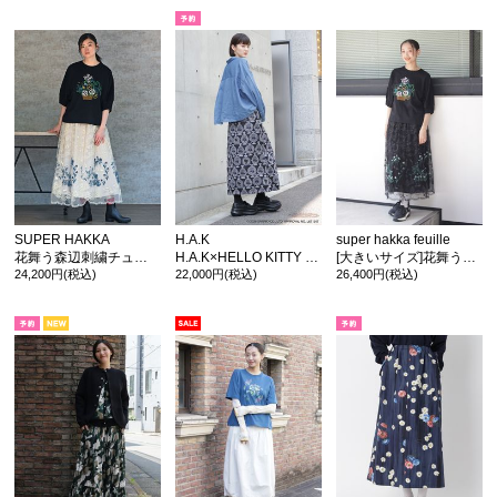
SUPER HAKKA
H.A.K
super hakka feuille
花舞う森辺刺繍チュールレース×コットンタイプライターギャザースカート
H.A.K×HELLO KITTY ヘリンボーンフラワーとハローキティ/香水瓶とバラとハローキティ ニットジャカードロングスカート
[大きいサイズ]花舞う森辺刺繍チュールレース×コットンタイプライターギャザースカート
24,200円(税込)
22,000円(税込)
26,400円(税込)