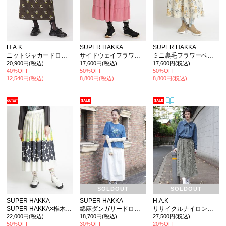
H.A.K
SUPER HAKKA
SUPER HAKKA
ニットジャカードロングスカート
サイドウェイフラワー刺繍セルロースフィブリルブロードティアードスカート
ミニ裏毛フラワーベースプリントギャザースカート
20,900円(税込)
17,600円(税込)
17,600円(税込)
40%OFF
50%OFF
50%OFF
12,540円(税込)
8,800円(税込)
8,800円(税込)
SOLDOUT
SOLDOUT
SUPER HAKKA
SUPER HAKKA
H.A.K
SUPER HAKKA×椎木彩子 「Turnip」/「Hyacinth」プリントタックスカート
綿麻ダンガリードロストスカート(オフホワイトのみ裏地付き)
リサイクルナイロンタスランメモリーフリルスカート(裏地付き)
22,000円(税込)
18,700円(税込)
27,500円(税込)
50%OFF
30%OFF
20%OFF