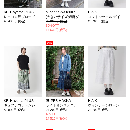
KEI Hayama PLUS
super hakka feuille
H.A.K
レーヨン綿ブロードカモフラフラワープリントティアードスカート
[大きいサイズ]綿麻ダンガリードロストスカート(オフホワイトのみ裏地付き)
コットンツイル デイジー&ダリアプリント ロングカーゴスカート
48,400円(税込)
20,900円(税込)
29,700円(税込)
30%OFF
14,630円(税込)
カ公式通販サイト
KEI Hayama PLUS
SUPER HAKKA
H.A.K
キュプラコットンシワ加工 マグノリアの空プリントタックスカート(裏地無し)
ライトオンスデニム ローズスケッチ刺繍スカート(裏地無し)
ヴィンテージローン木馬柄レースギャザーロングスカート(裏地付き)
50,600円(税込)
24,200円(税込)
29,700円(税込)
40%OFF
14,520円(税込)