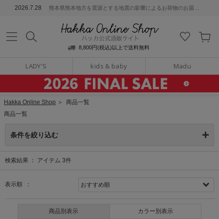
ッカ公式通販サイト
2026.7.28
熊本県熊本地方を震源とする地震の影響によるお荷物のお届けについて
Hakka Online S
8,800円(税込)以上で送料無料
LADY'S
kids & baby
Madu
Hakka Online Shop
＞
商品一覧
商品一覧
条件を絞り込む
検索結果 ：
アイテム
3
件
表示順 ：
商品別表示
カラー別表示