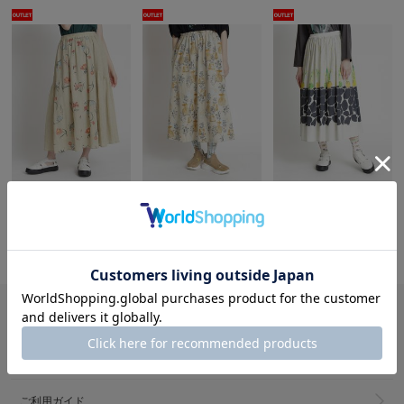
super hakka feuille
super hakka feuille
super hakka feuille
[大きいサイズ]綿麻シャンブレー フラックスデフルール刺繍アシンメトリースカート(裏地付き)
[大きいサイズ]ミニ裏毛フラワーベースプリントギャザースカート
[大きいサイズ]SUPER HAKKA×椎木彩子 「Turnip」/「Hyacinth」プリントタックスカート
27,500円(税込)
19,800円(税込)
24,200円(税込)
50%OFF
50%OFF
50%OFF
13,750円(税込)
9,900円(税込)
12,100円(税込)
ガイド・その他
メルマガ登録
ご利用ガイド