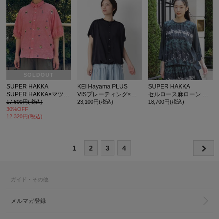
SOLDOUT
SUPER HAKKA
KEI Hayama PLUS
SUPER HAKKA
SUPER HAKKA×マツモトヨーコ 先染めシャンブレー「Lovely things」刺繍ブラウス
VISプレーティング×ソフトローンドルマンブラウス
セルロース麻ローン バードフラワー刺繍ブラウス
17,600円(税込)
23,100円(税込)
18,700円(税込)
30%OFF
12,320円(税込)
1
2
3
4
ガイド・その他
メルマガ登録