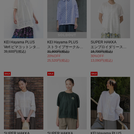
SOLDOUT
KEI Hayama PLUS
KEI Hayama PLUS
SUPER HAKKA
Vert ピマコットンタイプライター フラワーボーラーレースチュニックブラウス
ストライプサークル刺繍コラージュシャツブラウス
エンブロイダリースカラップレースパッチワーク ピンタックブラウス
39,600円(税込)
31,900円(税込)
18,700円(税込)
20%OFF
30%OFF
25,520円(税込)
13,090円(税込)
SUPER HAKKA
SUPER HAKKA
KEI Hayama PLUS