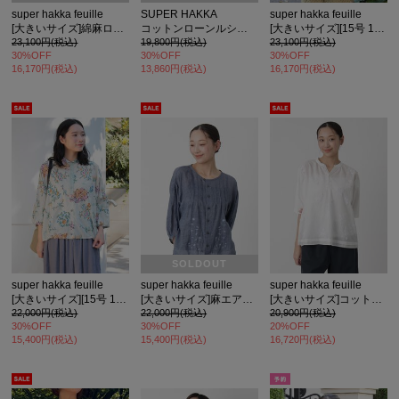
super hakka feuille
SUPER HAKKA
super hakka feuille
[大きいサイズ]綿麻ローンハンドタッチローズプリントブラウス
コットンローンルシオール加工ブーケとリスプリントドルマンブラウス
[大きいサイズ][15号 19号 ]レインボーマーガレットカットジャカード コクーンスリーブブラウス
23,100円(税込)
19,800円(税込)
23,100円(税込)
30%OFF
30%OFF
30%OFF
16,170円(税込)
13,860円(税込)
16,170円(税込)
SOLDOUT
super hakka feuille
super hakka feuille
super hakka feuille
[大きいサイズ][15号 19号 ]コットンローンルシオール加工ブーケとリスプリントドルマンブラウス
[大きいサイズ]麻エアリーローンエフェメラルフラワー線画刺繍ブラウス
[大きいサイズ]コットンスラブチューリップワルツオンケミ刺繍×天竺 カットソーブラウス
22,000円(税込)
22,000円(税込)
20,900円(税込)
30%OFF
30%OFF
20%OFF
15,400円(税込)
15,400円(税込)
16,720円(税込)