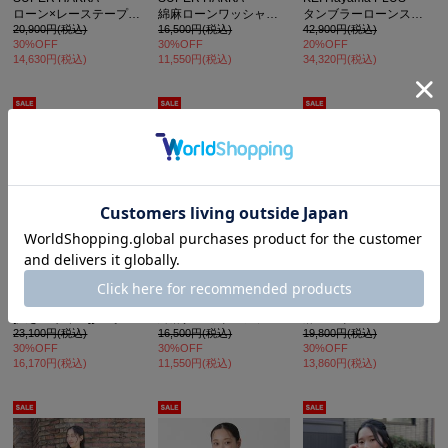
ローン×レーステープパッチワーク×天竺ピンタックブラウス
綿麻ローンワッシャーガーベラグループ ハンドステッチ刺繍ブラウス
タンブラーローンスクエアボーラーレースシャツブラウス
20,900円(税込)
16,500円(税込)
42,900円(税込)
30%OFF
30%OFF
20%OFF
14,630円(税込)
11,550円(税込)
34,320円(税込)
SOLDOUT
SOLDOUT
super hakka feuille
SUPER HAKKA
SUPER HAKKA
[大きいサイズ][15号 19号 ]ローン×レーステープパッチワーク×天竺ピンタックブラウス
綿麻ダンガリーフラワーワンポイント刺繍シャツブラウス
麻エアリーローンエフェメラルフラワー線画刺繍ブラウス
23,100円(税込)
16,500円(税込)
19,800円(税込)
30%OFF
30%OFF
30%OFF
16,170円(税込)
11,550円(税込)
13,860円(税込)