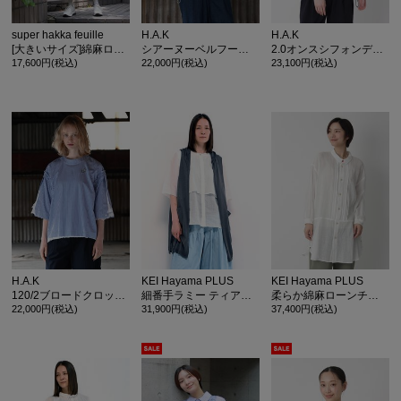
super hakka feuille
H.A.K
H.A.K
[大きいサイズ]綿麻ローン ビッグフローラルフラワー刺繍ブラウス
シアーヌーベルフーディブラウス
2.0オンスシフォンデニムボリュームブラウス
17,600円(税込)
22,000円(税込)
23,100円(税込)
カ公式通販サイト
H.A.K
KEI Hayama PLUS
KEI Hayama PLUS
120/2ブロードクロップブラウス デイジーワッペン
細番手ラミー ティアードフレアブラウス
柔らか綿麻ローンチュニックタックブラウス
22,000円(税込)
31,900円(税込)
37,400円(税込)