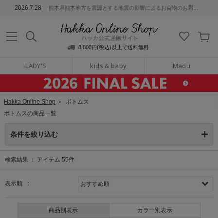
ッカ公式通販サイト
2026.7.28
熊本県熊本地方を震源とする地震の影響によるお荷物のお届けについて
Hakka Online S
8,800円(税込)以上で送料無料
LADY'S
kids & baby
Madu
Hakka Online Shop
＞
ボトムス
ボトムスの商品一覧
条件を絞り込む
検索結果 ：
アイテム
55
件
表示順 ：
商品別表示
カラー別表示