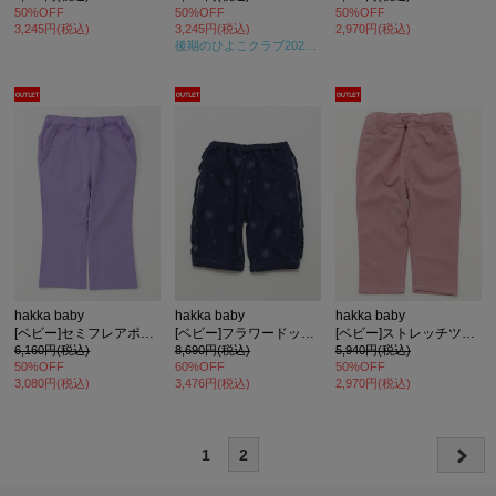
50%OFF
50%OFF
50%OFF
3,245円(税込)
3,245円(税込)
2,970円(税込)
後期のひよこクラブ2025年冬号
掲載
hakka baby
hakka baby
hakka baby
[ベビー]セミフレアポンチパンツ
[ベビー]フラワードット刺繍7オンスストレッチデニムハーフパンツ
[ベビー]ストレッチツイルスリムパンツ
6,160円(税込)
8,690円(税込)
5,940円(税込)
50%OFF
60%OFF
50%OFF
3,080円(税込)
3,476円(税込)
2,970円(税込)
1
2