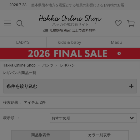
ッカ公式通販サイト
2026.7.28
熊本県熊本地方を震源とする地震の影響によるお荷物のお届けについて
Hakka Online S
8,800円(税込)以上で送料無料
LADY'S
kids & baby
Madu
Hakka Online Shop
＞
パンツ
＞
レギパン
レギパンの商品一覧
条件を絞り込む
検索結果 ：
アイテム
2
件
表示順 ：
商品別表示
カラー別表示