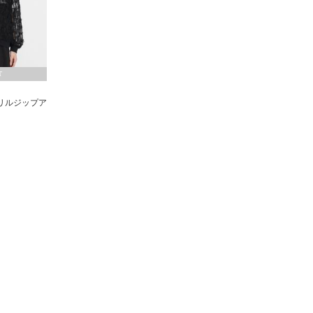
T
リルジップア