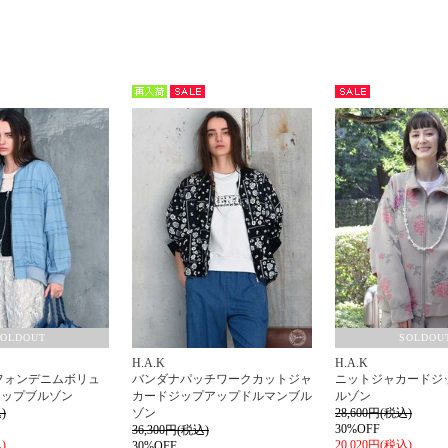
再入
セー
セー
荷
ル
ル
SOLDOUT
SOLDOU
H.A.K
H.A.K
シフォンデニムボリュ
バンダナパッチワークカットジャ
ニットジャカードジ
アップブルゾン
カードジップアップドルマンブル
ルゾン
)
ゾン
28,600円(税込)
30%OFF
36,300円(税込)
)
20,020円(税込)
30%OFF