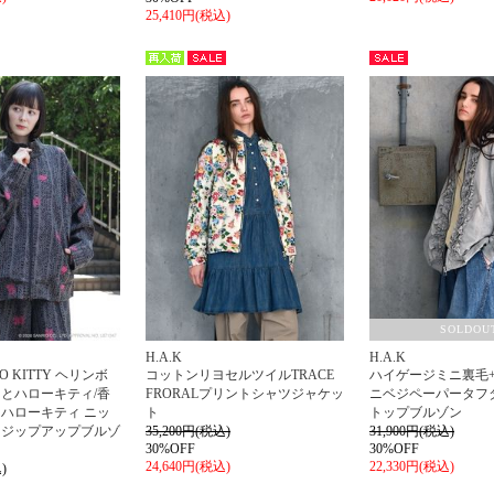
25,410円(税込)
再入
セー
セー
荷
ル
ル
SOLDOU
H.A.K
H.A.K
LO KITTY ヘリンボ
コットンリヨセルツイルTRACE
ハイゲージミニ裏毛
とハローキティ/香
FRORALプリントシャツジャケッ
ニベジペーパータフ
ハローキティ ニッ
ト
トップブルゾン
ドジップアップブルゾ
35,200円(税込)
31,900円(税込)
30%OFF
30%OFF
24,640円(税込)
22,330円(税込)
)