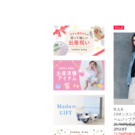
セー
ル
H.A.K
2.0オンス
ームジップ
29,700円(税込
20%OFF
23,760円(税込