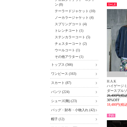
ン (8)
セー
テーラードジャケット (10)
ル
ノーカラージャケット (4)
スプリングコート (4)
トレンチコート (1)
ステンカラーコート (5)
チェスターコート (2)
ウールコート (1)
その他アウター (1)
トップス (566)
ワンピース (163)
H.A.K
スカート (87)
ハイゲージ
ダースブル
パンツ (224)
26,400円(税込
30%OFF
シューズ(靴) (23)
18,480円(税込
バッグ・財布・小物入れ (42)
帽子 (12)
予約