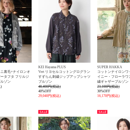
KEI Hayama PLUS
SUPER HAKKA
ニ裏毛+ナイロンオ
Vert リヨセルコットングログラン
コットンナイロンワ
ータフタ フリルジ
すずらん刺繍ジップアップシャツ
イニー・フローラワ
ブルゾン
ブルゾン
繍ギャザーブルゾン
)
48,400円(税込)
23,100円(税込)
40%OFF
30%OFF
29,040円(税込)
16,170円(税込)
セー
セー
ル
ル