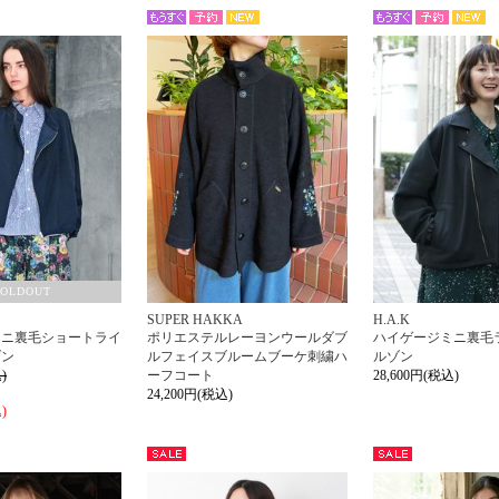
NEW
NEW
もう
予約
もう
予約
すぐ
すぐ
SOLDOUT
SUPER HAKKA
H.A.K
ミニ裏毛ショートライ
ポリエステルレーヨンウールダブ
ハイゲージミニ裏毛
ゾン
ルフェイスブルームブーケ刺繍ハ
ルゾン
)
ーフコート
28,600円(税込)
24,200円(税込)
)
セー
セー
ル
ル