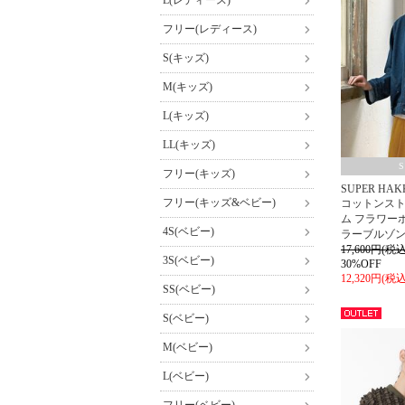
L(レディース)
フリー(レディース)
S(キッズ)
M(キッズ)
L(キッズ)
LL(キッズ)
フリー(キッズ)
SUPER HAK
フリー(キッズ&ベビー)
コットンス
ム フラワー
4S(ベビー)
ラーブルゾ
17,600円(税込
3S(ベビー)
30%OFF
12,320円(税込
SS(ベビー)
S(ベビー)
アウト
レット
M(ベビー)
L(ベビー)