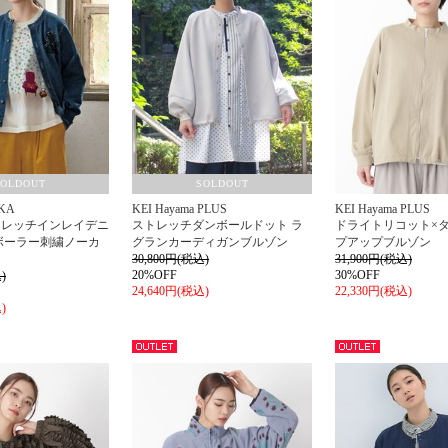
SOLDOUT
SOLDOUT
KA
KEI Hayama PLUS
KEI Hayama PLUS
トレッチインレイデニ
ストレッチダンボールドット ラ
ドライトリコット×
ボーラー刺繍ノーカ
グランカーディガンブルゾン
プアップブルゾン
ン
30,800円(税込)
31,900円(税込)
20%OFF
30%OFF
)
24,640円(税込)
22,330円(税込)
)
アウト
アウト
レット
レット