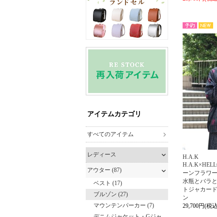
NEW
予約
アイテムカテゴリ
すべてのアイテム
レディース
H.A.K
H.A.K×HEL
アウター (87)
ーンフラワー
水瓶とバラと
ベスト (17)
トジャカー
ブルゾン (27)
ン
マウンテンパーカー (7)
29,700円(税込
デニムジャケット・Gジャ