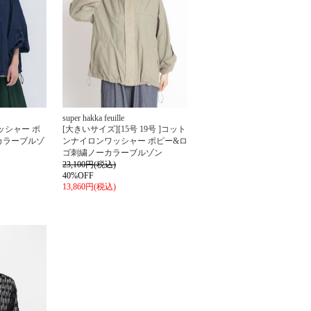
super hakka feuille
ッシャー ポ
[大きいサイズ][15号 19号 ]コット
カラーブルゾ
ンナイロンワッシャー ポピー&ロ
ゴ刺繍ノーカラーブルゾン
23,100円(税込)
40%OFF
13,860円(税込)