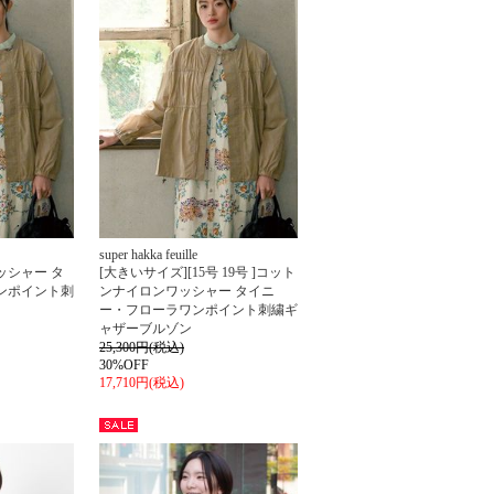
super hakka feuille
ッシャー タ
[大きいサイズ][15号 19号 ]コット
ンポイント刺
ンナイロンワッシャー タイニ
ー・フローラワンポイント刺繍ギ
ャザーブルゾン
25,300円(税込)
30%OFF
17,710円(税込)
セー
ル