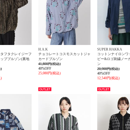
H.A.K
SUPER HAKKA
ルタフタクレイジーフ
チョコレートコスモスカットジャ
コットンナイロンワ
ップブルゾン(裏地
カードブルゾン
ピー&ロゴ刺繍ノー
41,800円(税込)
ン
40%OFF
)
20,900円(税込)
25,080円(税込)
40%OFF
)
12,540円(税込)
アウト
アウト
レット
レット