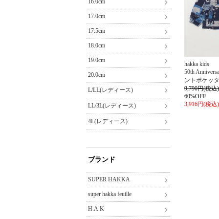
16.0cm
17.0cm
17.5cm
18.0cm
19.0cm
hakka kids
50th Anniv
20.0cm
ントポケッ
9,790円(税込)
L/LL(レディース)
60%OFF
3,916円(税込)
LL/3L(レディース)
4L(レディース)
ブランド
SUPER HAKKA
super hakka feuille
H.A.K