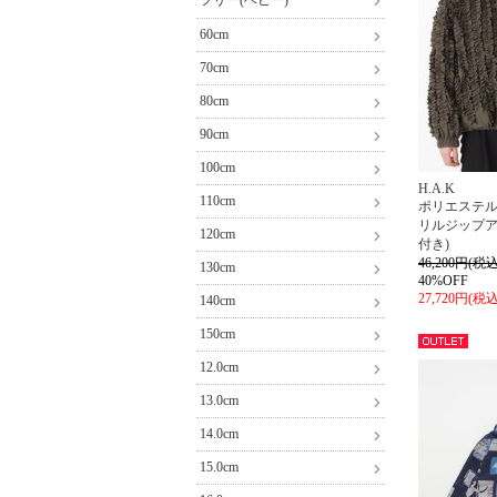
フリー(ベビー)
60cm
70cm
80cm
90cm
100cm
H.A.K
110cm
ポリエステ
リルジップア
120cm
付き)
46,200円(税込
130cm
40%OFF
27,720円(税込
140cm
150cm
アウト
12.0cm
レット
13.0cm
14.0cm
15.0cm