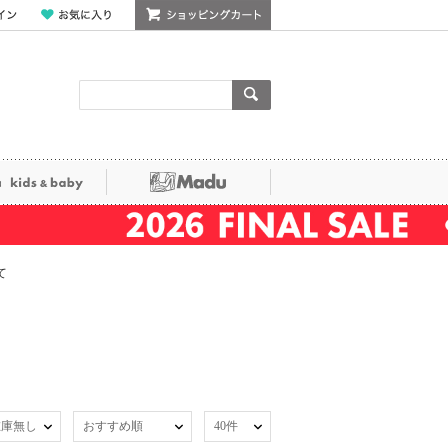
ン
お気に入り
ショッピングカート
検索
ka kids&baby
Madu
て
在庫無し
おすすめ順
40件