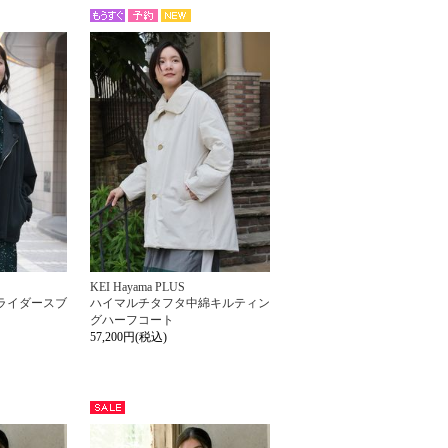
NEW
もう
予約
すぐ
KEI Hayama PLUS
ライダースブ
ハイマルチタフタ中綿キルティン
グハーフコート
57,200円(税込)
セー
ル