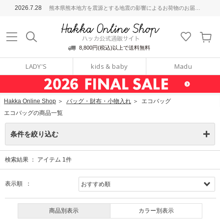
ッカ公式通販サイト
2026.7.28
熊本県熊本地方を震源とする地震の影響によるお荷物のお届けについて
Hakka Online S
8,800円(税込)以上で送料無料
LADY'S
kids & baby
Madu
Hakka Online Shop
＞
バッグ・財布・小物入れ
＞
エコバッグ
エコバッグの商品一覧
条件を絞り込む
検索結果 ：
アイテム
1
件
表示順 ：
商品別表示
カラー別表示