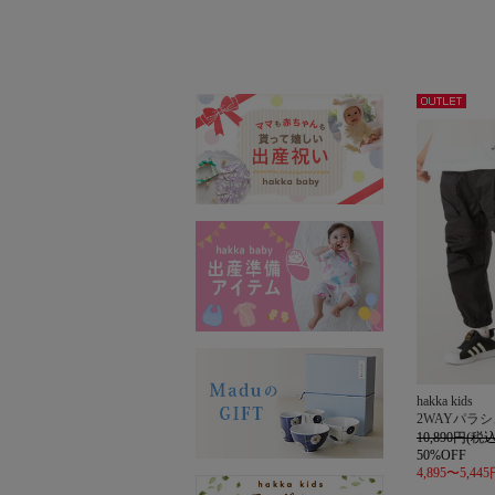
アウト
レット
hakka kids
2WAYパラ
10,890円(税込
50%OFF
4,895〜5,44