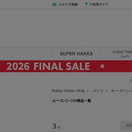
メールマガジン
ご利用ガイド
登録
SUPER HAKKA
super hakka fe
Hakka Online Shop
＞
パンツ
＞
カーゴパン
カーゴパンツの商品一覧
3
商
件