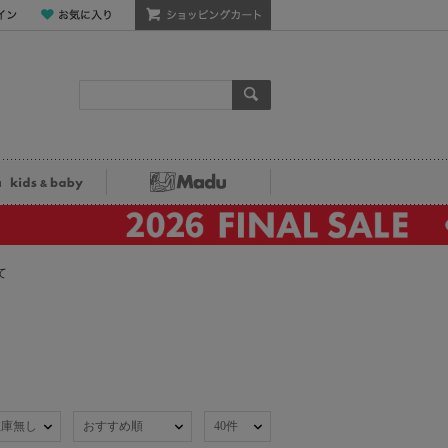
ン
お気に入り
ショッピングカート
検索
ka kids&baby
Madu
て
在庫無し
おすすめ順
40件