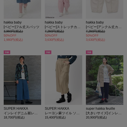
hakka baby
hakka baby
hakka baby
[ベビー]フル丈スパッツ
[ベビー]ストレッチカルゼコクーンパンツ
[ベビー]アンクル丈カーブパンツ
3,960円(税込)
7,260円(税込)
7,260円(税込)
50%OFF
50%OFF
50%OFF
1,980円(税込)
3,630円(税込)
3,630円(税込)
SUPER HAKKA
SUPER HAKKA
super hakka feuille
インレイデニム裾レースストレートパンツ
レーヨン麻ツイル ソフトタンブラー カーゴストレートパンツ
[大きいサイズ]インレイデニム裾レースストレートパンツ
18,700円(税込)
15,400円(税込)
20,900円(税込)