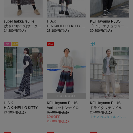
super hakka feuille
H.A.K
KEI Hayama PLUS
[大きいサイズ]サークルスカラップケミカルレース+コットン天竺 ペチパンツ
H.A.K×HELLO KITTY ヘリンボーンフラワーとハローキティ/香水瓶とバラとハローキティ ニットジャカードガウチョパンツ
「uni」 ナチュラリーツイルボリュームタックパンツ
14,300円(税込)
23,100円(税込)
30,800円(税込)
カ公式通販サイト
SOLDOUT
H.A.K
KEI Hayama PLUS
KEI Hayama PLUS
H.A.K×HELLO KITTY ヘリンボーンフラワーとハローキティ/香水瓶とバラとハローキティ ニットジャカードトラックパンツ
Vert コットンナイロングラデーションワイドパンツ(裏地付き)
ドライタッチツイルテーパードパンツ
24,200円(税込)
37,400円(税込)
26,400円(税込)
30%OFF
ミセスのスタイルブック2025年盛夏号
26,180円(税込)