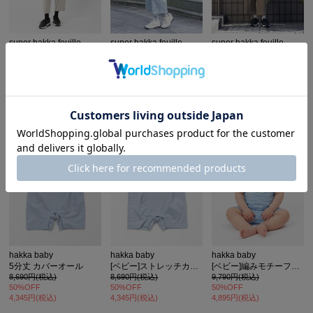
super hakka feuille
super hakka feuille
super hakka feuille
[大きいサイズ]麻レーヨンストレッチ オーバルパンツ(オフホワイトのみ裏地付き)
[大きいサイズ]ナイロンストレッチフラワーワンポイント刺繍ストレートパンツ
[大きいサイズ][15号 19号 ]コットンポリエステル楊柳ワッシャーフラワーワンポイント ケミカルレースモチーフストレートパンツ(裏付き)
20,900円(税込)
16,500円(税込)
17,600円(税込)
30%OFF
20%OFF
30%OFF
14,630円(税込)
13,200円(税込)
12,320円(税込)
hakka baby
hakka baby
hakka baby
5分丈 カバーオール
[ベビー]ストレッチカットツイルカバーオール
[ベビー]編みモチーフ半袖カバーオール
8,690円(税込)
8,690円(税込)
9,790円(税込)
50%OFF
50%OFF
50%OFF
4,345円(税込)
4,345円(税込)
4,895円(税込)