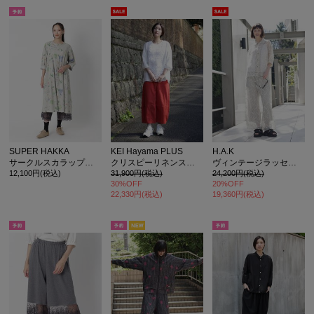
SUPER HAKKA
KEI Hayama PLUS
H.A.K
サークルスカラップケミカルレース+コットン天竺 ペチパンツ
クリスピーリネンストレッチコクーンシルエットパンツ
ヴィンテージラッセルレースパンツ(裏地付き)
12,100円(税込)
31,900円(税込)
24,200円(税込)
30%OFF
20%OFF
22,330円(税込)
19,360円(税込)