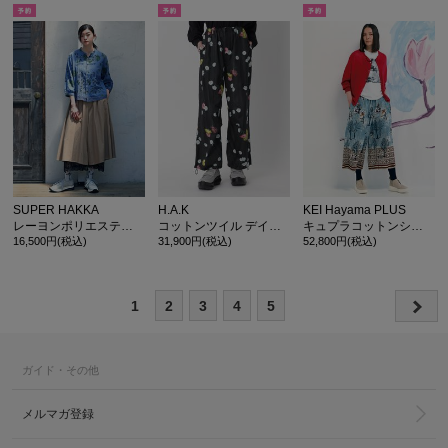
SUPER HAKKA
H.A.K
KEI Hayama PLUS
レーヨンポリエステルオックスフレアボリュームパンツ
コットンツイル デイジー&ダリアプリント ボリュームパンツ
キュプラコットンシワ加工 マグノリアの空プリントワイドパンツ(裏地無し)
16,500円(税込)
31,900円(税込)
52,800円(税込)
1
2
3
4
5
ガイド・その他
メルマガ登録