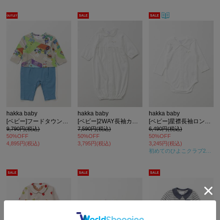
hakka baby
hakka baby
hakka baby
[ベビー]フードタウンプリント長袖カバーオール
[ベビー]2WAY長袖カバーオール
[ベビー]星襟長袖ロンパース
9,790円(税込)
7,590円(税込)
6,490円(税込)
50%OFF
50%OFF
50%OFF
4,895円(税込)
3,795円(税込)
3,245円(税込)
初めてのひよこクラブ2025年秋号