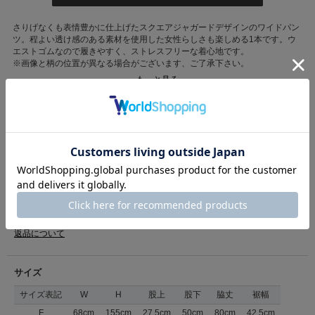
さりげなくも表情豊かに仕上げたスクエアジャガードデザインのワイドパン
ツ。程よい透け感のある素材を使用した女性らしさも楽しめる1本です。ウ
エストゴムなので履きやすく、ストレスフリーな着心地です。
※画像と柄の位置が異なる場合がございます、ご了承下さい。
もっと見る
■洗濯表記■ドライ
カテゴリ
パンツ
>
ワイドパンツ
表地:ポリエステル100%/リブ:ポリエステル95%、ポリウ
素材
レタン5%/裏地:ポリエステル100%
原産国
日本製
商品コード
36160061
（店舗でお問い合わせの際には、上記品番をお伝え下さい。）
返品について
サイズ
サイズ表記
W
H
股上
股下
脇丈
裾幅
F
68cm
155cm
27.5cm
50cm
80cm
42.5cm