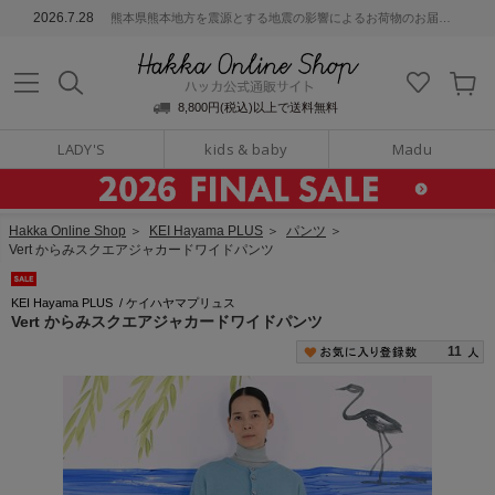
ッカ公式通販サイト
2026.7.28
熊本県熊本地方を震源とする地震の影響によるお荷物のお届けについて
Hakka Online S
8,800円(税込)以上で送料無料
LADY'S
kids & baby
Madu
Hakka Online Shop
＞
KEI Hayama PLUS
＞
パンツ
＞
Vert からみスクエアジャカードワイドパンツ
KEI Hayama PLUS
/
ケイハヤマプリュス
Vert からみスクエアジャカードワイドパンツ
11