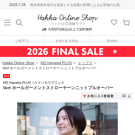
ッカ公式通販サイト
2026.7.28
熊本県熊本地方を震源とする地震の影響によるお荷物のお届けについて
Hakka Online S
8,800円(税込)以上で送料無料
LADY'S
kids & baby
Madu
Hakka Online Shop
＞
KEI Hayama PLUS
＞
トップス
＞
Vert ホールガーメントストローヤーンニットプルオーバー
KEI Hayama PLUS
/
ケイハヤマプリュス
Vert ホールガーメントストローヤーンニットプルオーバー
11