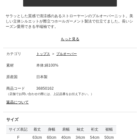
サラッとした質感で清涼感のあるストローヤーンのプルオーバーニット。美
しい立体シルエットが際立つホールガーメント製法で仕立てました。長いシ
ーズン愛用できる半端袖です。
■洗濯表記■手洗い
もっと見る
カテゴリ
トップス
>
プルオーバー
素材
本体:綿100%
原産国
日本製
商品コード
36850162
（店舗でお問い合わせの際には、上記品番をお伝え下さい。）
返品について
サイズ
サイズ表記
着丈
身幅
肩幅
袖丈
裄丈
裾幅
F
63cm
60cm
40cm
34cm
54cm
50cm