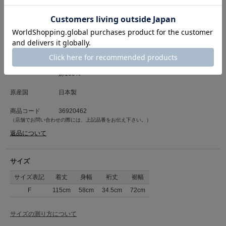
※画像と柄の位置が異なる場合がございます、ご了承下さい。
もっと見る
■洗濯表記■手洗い
カテゴリ
ワンピース
>
カットワンピース
本体(チェック生地):ポリエステル71%、レーヨン17%、麻
素材
8%、綿3%、ポリウレタン1%/別布:綿100%/スカート生地:
麻100%
原産国
日本製
商品コード
36920462
（店舗でお問い合わせの際には、上記品番をお伝え下さい。）
返品について
サイズ
サイズ表記
着丈
身幅
裄丈
裾幅
F
115cm
58cm
34.5cm
72cm
サイズの測り方について