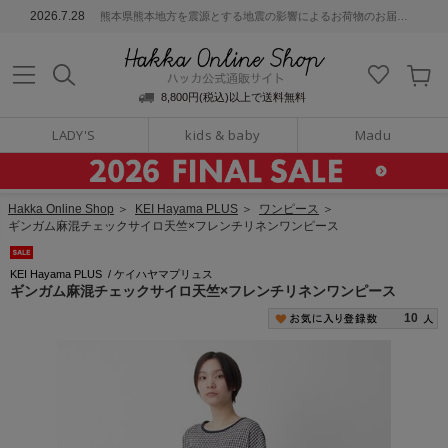
ッカ公式通販サイト
2026.7.28
熊本県熊本地方を震源とする地震の影響によるお荷物のお届けについて
Hakka Online S
8,800円(税込)以上で送料無料
LADY'S
kids & baby
Madu
Hakka Online Shop
＞
KEI Hayama PLUS
＞
ワンピース
＞
ギンガム麻混チェックサイロ天竺×フレンチリネンワンピース
KEI Hayama PLUS
/
ケイハヤマプリュス
ギンガム麻混チェックサイロ天竺×フレンチリネンワンピース
10