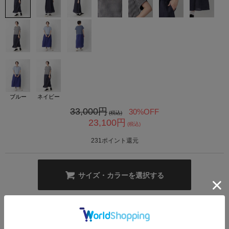
カ公式通販サイト
ブルー
ネイビー
33,000
円
30%OFF
(税込)
23,100
円
(税込)
231
ポイント還元
サイズ・カラーを選択する
一枚でコーディネートが完成する、セパレート風デザインワンピース。爽や
かな天竺素材とフレンチリネンを組み合わせた、着心地抜群のアイテム。可
愛らしいギンガムチェック柄が、スタイリングのアクセントになります。