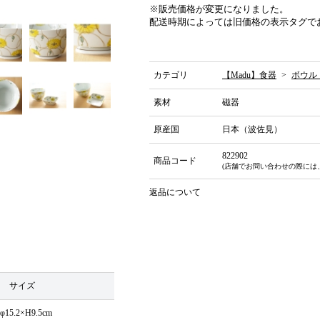
※販売価格が変更になりました。
配送時期によっては旧価格の表示タグで
カテゴリ
【Madu】食器
>
ボウル
素材
磁器
原産国
日本（波佐見）
822902
商品コード
(店舗でお問い合わせの際には
返品について
サイズ
φ15.2×H9.5cm