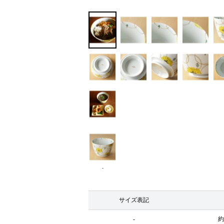
-
サイズ表記
-
約