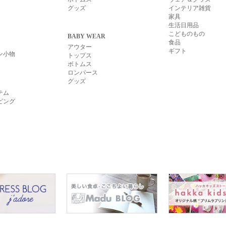
グッズ
インテリア雑貨
家具
生活日用品
こどものもの
BABY WEAR
食品
アウター
ギフト
ン小物
トップス
ボトムス
ロンパース
グッズ
テム
ピング