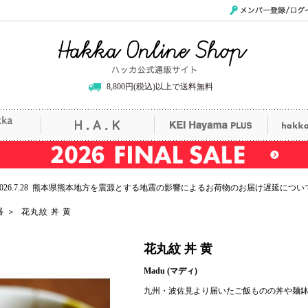
メンバー登録/ログイ
Hakka Online Shop/ハッカ公式通販サイト
8,800円(税込)以上で送料無料
uille
H.A.K
KEI Hayama PLUS
hak
2026.7.28 熊本県熊本地方を震源とする地震の影響によるお荷物のお届け遅延につい
器
＞
花丸紋 丼 黄
花丸紋 丼 黄
Madu (マディ)
九州・波佐見より届いたご飯ものの丼や麺