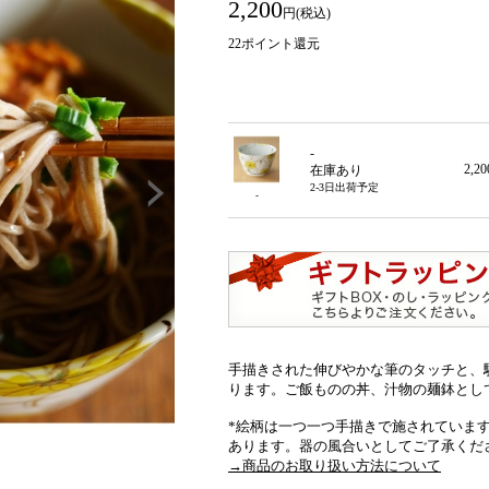
2,200
円(税込)
22
ポイント還元
-
2,2
在庫あり
2-3日出荷予定
-
手描きされた伸びやかな筆のタッチと、
ります。ご飯ものの丼、汁物の麺鉢とし
*絵柄は一つ一つ手描きで施されていま
あります。器の風合いとしてご了承くだ
→商品のお取り扱い方法について