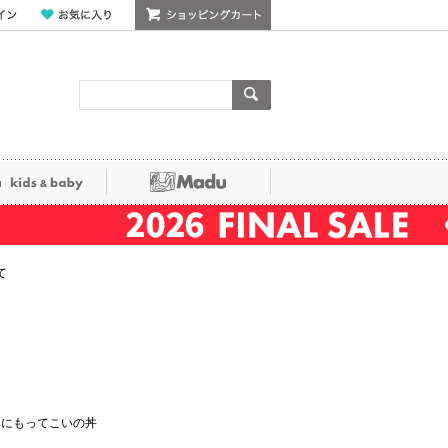
ン
お気に入り
ショッピングカート
検索
ka kids&baby
Madu
て
鉢にもってこいの丼