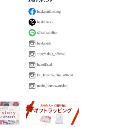
SNSアカウント
hakkaonlineshop
hakkapress
@hakkaonline
hakkakids
superhakka_official
hakofficial
kei_hayama_plus_official
madu_housewareshop