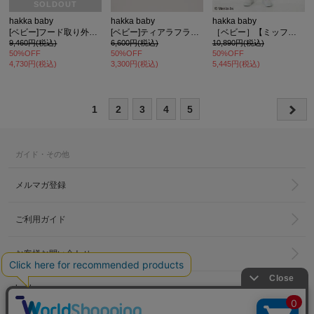
SOLDOUT
hakka baby
hakka baby
hakka baby
[ベビー]フード取り外し可ジップアップパーカー
[ベビー]ティアラフラワープリントTシャツセット
［ベビー］【ミッフィー】総柄刺繍デニムチュニックパンツセット
9,460円(税込)
6,600円(税込)
10,890円(税込)
50%OFF
50%OFF
50%OFF
4,730円(税込)
3,300円(税込)
5,445円(税込)
1
2
3
4
5
ガイド・その他
メルマガ登録
ご利用ガイド
お客様お問い合わせ
hakka group