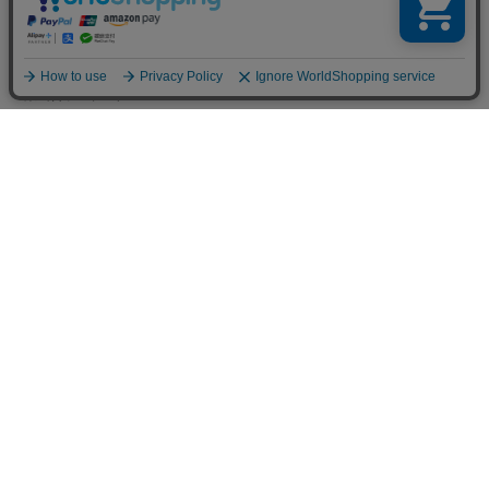
LINKS
トータルディレクター
PRESS BLOG
葉山啓子のブログ
Madu BLOG
hakka kids story
Hakka Online Shopギフトラッピ
ング
プライバシーポリシー
ご利用規約
特定商取引法に基づく表示
免責事項
PC版を見る
Copyright © HAKKA GROUP All Rights Reserved. All Rights Reserved.