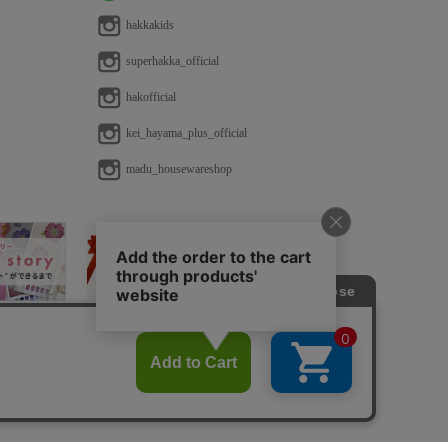
hakkakids
superhakka_official
hakofficial
kei_hayama_plus_official
madu_housewareshop
法に基づく表示
免責事項