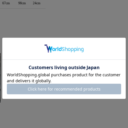
67cm
98cm
24cm