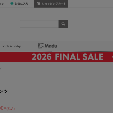
ン
お気に入り
ショッピングカート
検索
ka kids&baby
Madu
て
ンツ
00
円(税込)