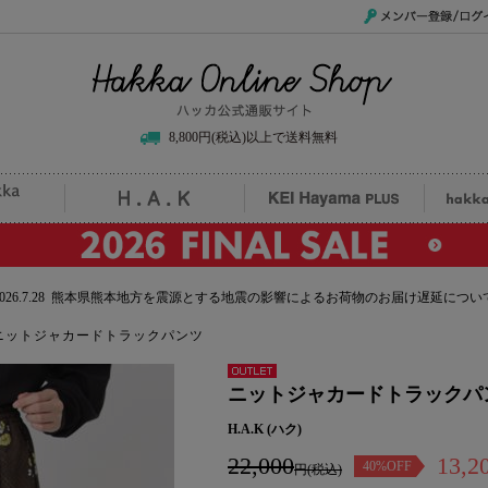
メンバー登録/ログイ
Hakka Online Shop/ハッカ公式通販サイト
8,800円(税込)以上で送料無料
uille
H.A.K
KEI Hayama PLUS
hak
2026.7.28 熊本県熊本地方を震源とする地震の影響によるお荷物のお届け遅延につい
ニットジャカードトラックパンツ
アウトレ
ニットジャカードトラックパ
ット
H.A.K (ハク)
22,000
13,2
40%OFF
円(税込)