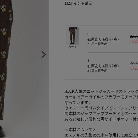
132
ポイント還元
0
22,
在庫あり (残り
2
点)
13,
2-3日出荷予定
カーキ
1
22,
在庫あり (残り
2
点)
13,
2-3日出荷予定
H.A.K人気のニットジャカードのトラッ
カーキはアーガイルのフラワーモチーフ
なっています。
ウエスト一周ゴムタイプでストレスフリ
同素材のジップアップフーディとのセッ
あると嬉しい便利な両サイドポケット付
＜素材について＞
エステルの先染めの糸を使用して編立て