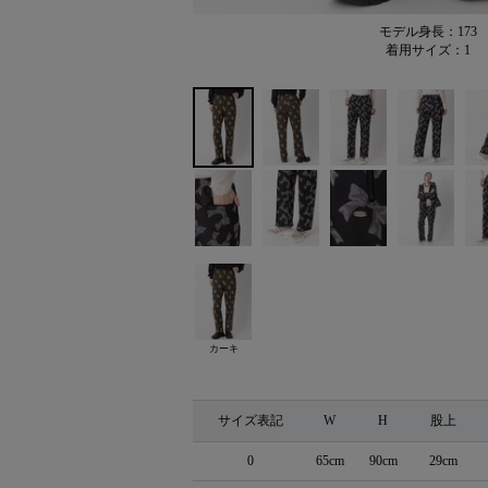
モデル身長：173
着用サイズ：1
カーキ
サイズ表記
W
H
股上
0
65cm
90cm
29cm