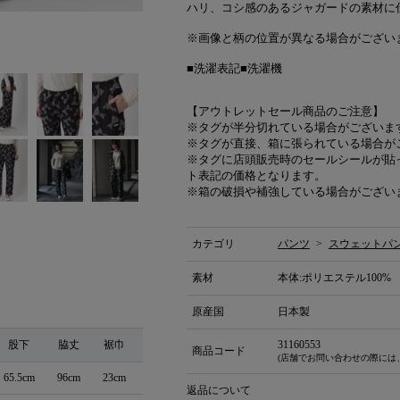
ハリ、コシ感のあるジャガードの素材に
※画像と柄の位置が異なる場合がござい
■洗濯表記■洗濯機
【アウトレットセール商品のご注意】
※タグが半分切れている場合がございま
※タグが直接、箱に張られている場合が
※タグに店頭販売時のセールシールが貼
ト表記の価格となります。
※箱の破損や補強している場合がござい
カテゴリ
パンツ
>
スウェットパ
素材
本体:ポリエステル100%
原産国
日本製
股下
脇丈
裾巾
31160553
商品コード
(店舗でお問い合わせの際には
65.5cm
96cm
23cm
返品について