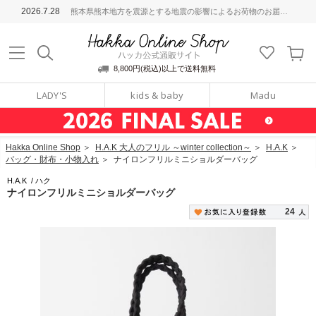
ッカ公式通販サイト
2026.7.28
熊本県熊本地方を震源とする地震の影響によるお荷物のお届けについて
Hakka Online S
8,800円(税込)以上で送料無料
LADY'S
kids & baby
Madu
Hakka Online Shop
＞
H.A.K 大人のフリル ～winter collection～
＞
H.A.K
＞
バッグ・財布・小物入れ
＞
ナイロンフリルミニショルダーバッグ
H.A.K
/
ハク
ナイロンフリルミニショルダーバッグ
24