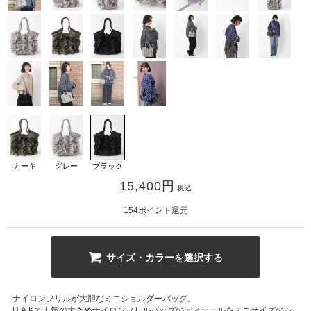
カ公式通販サイト
カーキ
グレー
ブラック
15,400
円
税込
154
ポイント還元
サイズ・カラーを選択する
ナイロンフリルが大胆なミニショルダーバッグ。
H.A.Kで人気の大きめナイロンフリルバッグのディテールをミニサイズのシ