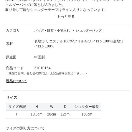
ョルダーバッグに落とし込みました。
取り外し可能なショルダーテープはライン入りになっています。
カーキ、グレー、ブラックの3色展開です。
もっと見る
重さ：220g
内ポケット：2個
カテゴリ
バッグ・財布・小物入れ
>
ショルダーバッグ
■洗濯表記■洗濯不可
表地:ポリエステル100%/フリル布:ナイロン100%/裏地:ナ
素材
イロン100%
原産国
中国製
商品コード
31010154
（店舗でお問い合わせの際には、上記品番をお伝え下さい。）
返品について
サイズ
サイズ表記
H
W
D
ショルダー最長
F
18.5cm
28cm
12cm
130cm
サイズの測り方について