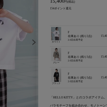
15,400
円(税込)
154
ポイント還元
F
15,
在庫あり (残り
2
点)
2-3日出荷予定
ホワイト
F
15,
在庫あり (残り
3
点)
2-3日出荷予定
グレー
F
15,
在庫あり (残り
3
点)
2-3日出荷予定
ブラック
「HELLO KITTY」とのコラボアイテム。
バラモチーフを組み合わせ、モノトーン