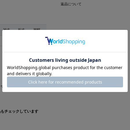
返品について
袖丈
裄丈
裾幅
24cm
51cm
60cm
しています
品もチェックしています