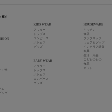
ら探す
KIDS WEAR
HOUSEWARE
アウター
キッチン
トップス
食器
ワンピース
ファブリック
SHION
ボトムス
ウェア＆グッズ
グッズ
インテリア雑貨
家具
生活日用品
こどものもの
BABY WEAR
食品
アウター
ギフト
ン小物
トップス
ボトムス
ロンパース
グッズ
テム
ピング