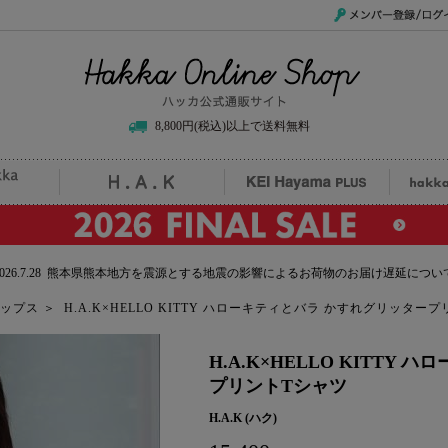
メンバー登録/ログイ
Hakka Online Shop/ハッカ公式通販サイト
8,800円(税込)以上で送料無料
uille
H.A.K
KEI Hayama PLUS
hak
2026.7.28 熊本県熊本地方を震源とする地震の影響によるお荷物のお届け遅延につい
ップス
＞
H.A.K×HELLO KITTY ハローキティとバラ かすれグリッター
H.A.K×HELLO KITTY
プリントTシャツ
H.A.K (ハク)