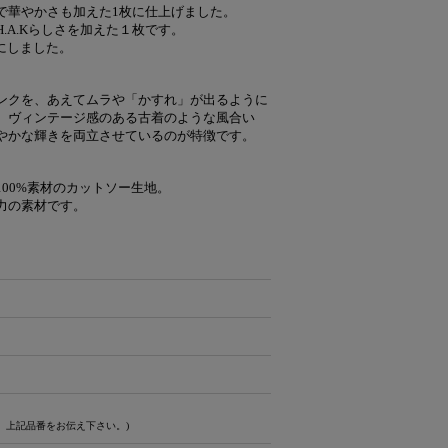
で華やかさも加えた1枚に仕上げました。
.A.Kらしさを加えた１枚です。
にしました。
ンクを、あえてムラや「かすれ」が出るように
。ヴィンテージ感のある古着のような風合い
やかな輝きを両立させているのが特徴です。
00%素材のカットソー生地。
力の素材です。
、上記品番をお伝え下さい。)