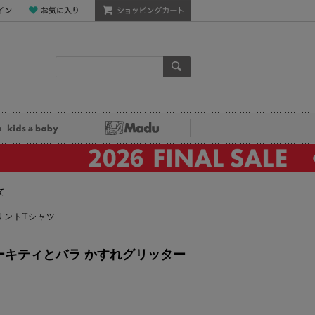
ン
お気に入り
ショッピングカート
検索
ka kids&baby
Madu
て
プリントTシャツ
 ハローキティとバラ かすれグリッター