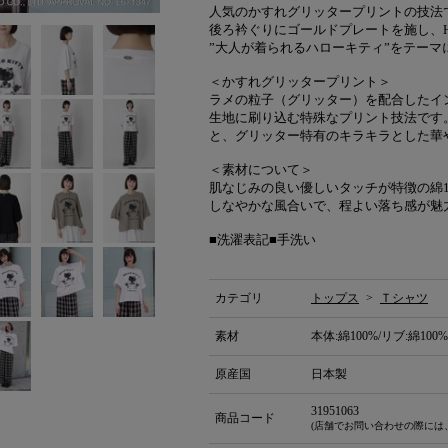
人気のかすれグリッタープリントの技法
後ろ衿ぐりにゴールドプレートを施し、H
”大人が着られるハローキティ”をテーマ
＜かすれグリッタープリント＞
ラメの粒子（グリッター）を配合したイ
生地に刷り込む特殊なプリント技法です
と、グリッター特有のキラキラとした華
＜素材について＞
肌なじみの良い優しいタッチが特徴の綿1
しなやかな風合いで、程よい落ち感が魅
■洗濯表記■手洗い
カテゴリ
トップス
>
Ｔシャツ
素材
本体:綿100%/リブ:綿100%
原産国
日本製
31951063
商品コード
(店舗でお問い合わせの際には