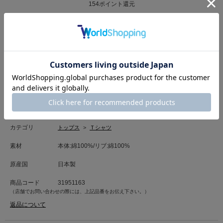
154
ポイント還元
サイズ・カラーを選択する
「HELLO KITTY」とのコラボアイテム。
沢山のハローキティで構成した大胆なHロゴはドット仕様でグラデーション
のように見えるモチーフでモードに仕上げました。
中には1人だけ線画のハローキティをポイントで入れ、可愛らしさも加えま
もっと見る
した。
後ろ衿ぐりにゴールドプレートを施し、H.A.Kらしさを加えた１枚です。
”大人が着られるハロー キティ”をテーマにしました。
カテゴリ
トップス
>
Ｔシャツ
＜素材について＞
素材
本体:綿100%/リブ:綿100%
肌なじみの良い優しいタッチが特徴の綿100%素材のカットソー生地。
しなやかな風合いで、程よい落ち感が魅力の素材です。
原産国
日本製
■洗濯表記■手洗い
商品コード
31951163
（店舗でお問い合わせの際には、上記品番をお伝え下さい。）
返品について