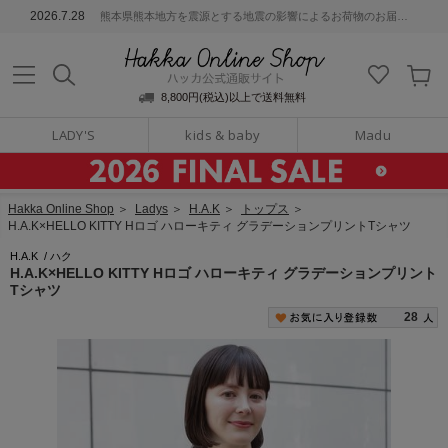
ッカ公式通販サイト
2026.7.28
熊本県熊本地方を震源とする地震の影響によるお荷物のお届けについて
Hakka Online S
8,800円(税込)以上で送料無料
LADY'S
kids & baby
Madu
Hakka Online Shop
＞
Ladys
＞
H.A.K
＞
トップス
＞
H.A.K×HELLO KITTY Hロゴ ハローキティ グラデーションプリントTシャツ
H.A.K
/
ハク
H.A.K×HELLO KITTY Hロゴ ハローキティ グラデーションプリント
Tシャツ
28