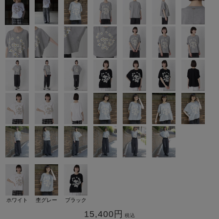
カ公式通販サイト
ホワイト
杢グレー
ブラック
15,400
円
税込