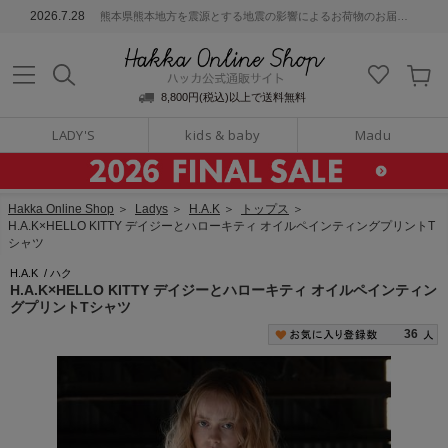
ッカ公式通販サイト
2026.7.28
熊本県熊本地方を震源とする地震の影響によるお荷物のお届けについて
Hakka Online S
8,800円(税込)以上で送料無料
LADY'S
kids & baby
Madu
Hakka Online Shop
＞
Ladys
＞
H.A.K
＞
トップス
＞
H.A.K×HELLO KITTY デイジーとハローキティ オイルペインティングプリントT
シャツ
H.A.K
/
ハク
H.A.K×HELLO KITTY デイジーとハローキティ オイルペインティン
グプリントTシャツ
36