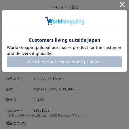
154
ポイント還元
サイズ・カラーを選択する
「HELLO KITTY」とのコラボアイテム。
H.A.Kらしいデイジーモチーフの中に、様々なハローキティを散りばめたデ
ザインに仕上げました。
油絵タッチがH.A.Kらしいこだわりになっております。
もっと見る
後ろ衿ぐりにゴールドプレートを施し、H.A.Kらしさを加えた１枚です。
”大人が着られるハローキティ”をテーマにしました。
カテゴリ
トップス
>
Ｔシャツ
＜素材について＞
肌なじみの良い優しいタッチが特徴の綿100%素材のカットソー生地。
素材
本体:綿100%/リブ:綿100%
しなやかな風合いで、程よい落ち感が魅力の素材です。
原産国
日本製
■洗濯表記■手洗い
商品コード
31951263
（店舗でお問い合わせの際には、上記品番をお伝え下さい。）
返品について