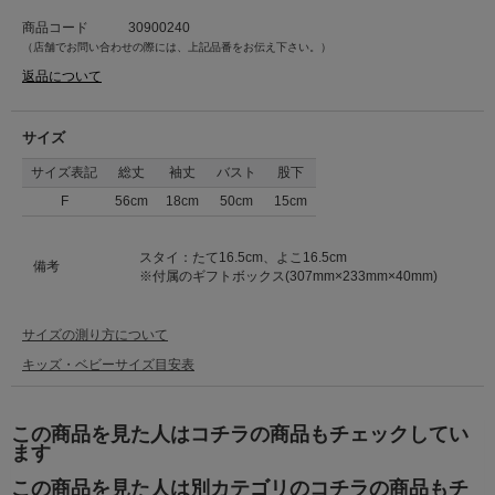
※リボンの色のご指定は致しかねます。
※画像と柄の位置が異なる場合がございます、ご了承下さい。
商品コード
30900240
（店舗でお問い合わせの際には、上記品番をお伝え下さい。）
返品について
サイズ
サイズ表記
総丈
袖丈
バスト
股下
F
56cm
18cm
50cm
15cm
スタイ：たて16.5cm、よこ16.5cm
備考
※付属のギフトボックス(307mm×233mm×40mm)
サイズの測り方について
キッズ・ベビーサイズ目安表
この商品を見た人はコチラの商品もチェックしてい
ます
この商品を見た人は別カテゴリのコチラの商品もチ