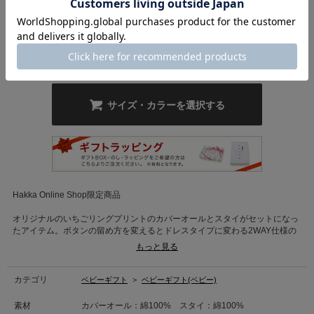
いちごリ
プリムラ
アルパカ
アルパカ
恐竜ブル
恐竜グリ
ング
パープル
サックス
ー
ーン
6,930
円
税込
69
ポイント還元
サイズ・カラーを選択する
Hakka Online Shop限定商品
オリジナルのいちごリングプリントのカバーオールとスタイがセットになっ
たアイテム。ボタンの留め方を変えるとドレスタイプに変わる2WAY仕様の
カバーオールなので、お子様の成長に合わせて長く着用可能なアイテムで
もっと見る
す。
※こちらの商品はギフトボックス付きです。
カテゴリ
ベビーギフト
>
ベビーギフト(ベビー)
※商品発送時はリボンをかけて発送致します。
※こちらの商品のリボンの色はピンク色となります。
素材
カバーオール：綿100% スタイ：綿100%