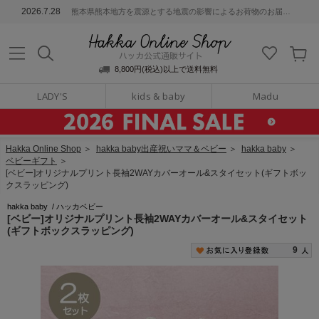
ッカ公式通販サイト
2026.7.28
熊本県熊本地方を震源とする地震の影響によるお荷物のお届けについて
Hakka Online S
8,800円(税込)以上で送料無料
LADY'S
kids & baby
Madu
Hakka Online Shop
＞
hakka baby出産祝いママ＆ベビー
＞
hakka baby
＞
ベビーギフト
＞
[ベビー]オリジナルプリント長袖2WAYカバーオール&スタイセット(ギフトボッ
クスラッピング)
hakka baby
/
ハッカベビー
[ベビー]オリジナルプリント長袖2WAYカバーオール&スタイセット
(ギフトボックスラッピング)
9