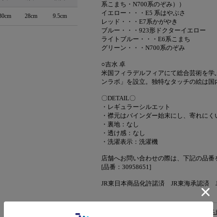
系こまち・N700系のぞみ））
イエロー・・・E5 系はやぶさ
30cm
28cm
9.5cm
レッド・・・E7系かがやき
ブルー・・・923形ドクターイエロー
ライトブルー・・・E6系こまち
グリーン・・・N700系のぞみ
○吉水 卓
米国フィラデルフィアにて総合芸術を学
ンラボ」を設立。独特なタッチの絵は国
〇DETAIL〇
・レギュラーシルエット
・襟元はバインダー始末にし、寄れにく
・裏地：なし
・透け感：なし
・洗濯表示：洗濯機
店舗へお問い合わせの際は、下記の品番
[品番：30958651]
JR東日本商品化許諾済 JR東海承認済 JR西
カテゴリ
トップス
>
トップス(ベ