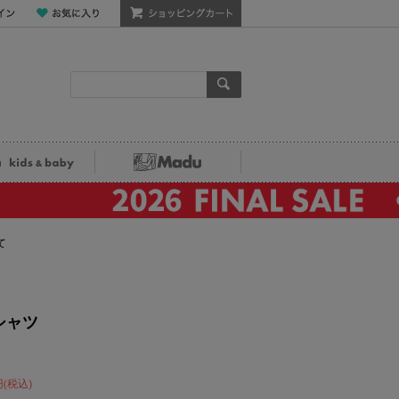
ン
お気に入り
ショッピングカート
検索
ka kids&baby
Madu
て
シャツ
円(税込)