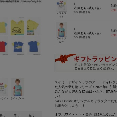
L
5,8
在庫あり (残り
1
点)
2,9
2-3日出荷予定
オフホワ
イト
L
5,8
在庫あり (残り
2
点)
2,9
2-3日出荷予定
ライトブ
ルー
スイミーデザインラボのアートディレク
た人気の乗り物シリーズ！2025年に引
みんなが大好きなE5系はやぶさ、E7系か
い！
ホワイト
ライトブルー
hakka kidsのオリジナルキャラクタ
お出かけしよう！！
オフホワイト・・・集合（E5系はやぶさ・
身巾
肩巾
袖丈