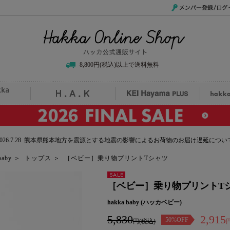
メンバー登録/ログイ
Hakka Online Shop/ハッカ公式通販サイト
8,800円(税込)以上で送料無料
uille
H.A.K
KEI Hayama PLUS
hak
2026.7.28 熊本県熊本地方を震源とする地震の影響によるお荷物のお届け遅延につい
baby
＞
トップス
＞
［ベビー］乗り物プリントTシャツ
セール
［ベビー］乗り物プリントT
hakka baby (ハッカベビー)
5,830
2,915
50%OFF
円(税込)