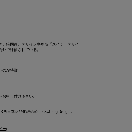
ぶ。帰国後、デザイン事務所「スイミーデザイ
内外で評価されている。
いのが特徴
をお申し付け下さい。
日本商品化許諾済 ©SwimmyDesignLab
ビー)