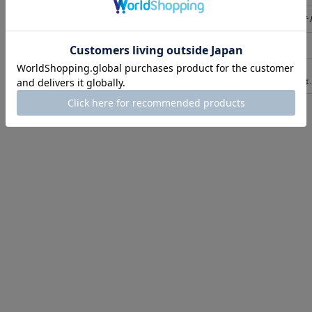
素材
本体:綿65%、ポリエステル
原産国
中国
30958651
商品コード
(店舗でお問い合わせの際には
返品について