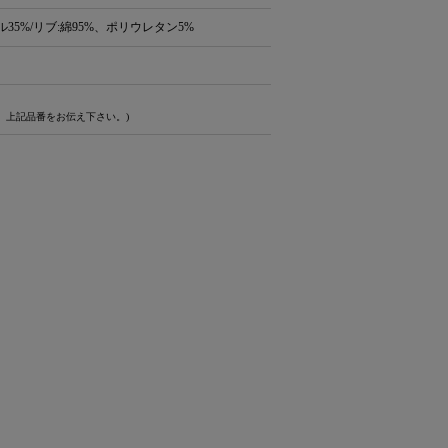
35%/リブ:綿95%、ポリウレタン5%
、上記品番をお伝え下さい。)