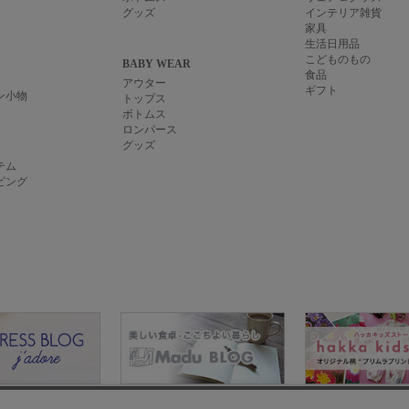
グッズ
インテリア雑貨
家具
生活日用品
こどものもの
BABY WEAR
食品
アウター
ギフト
ン小物
トップス
ボトムス
ロンパース
グッズ
テム
ピング