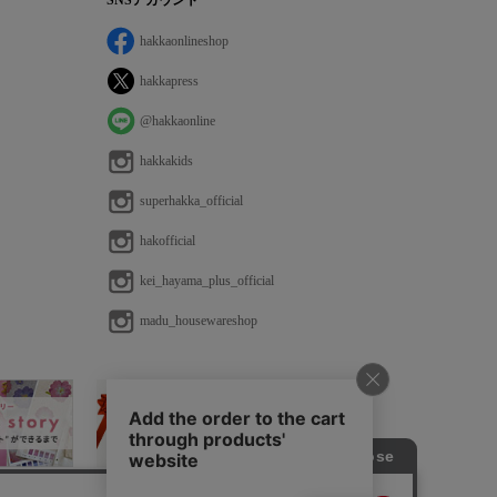
SNSアカウント
hakkaonlineshop
hakkapress
@hakkaonline
hakkakids
superhakka_official
hakofficial
kei_hayama_plus_official
madu_housewareshop