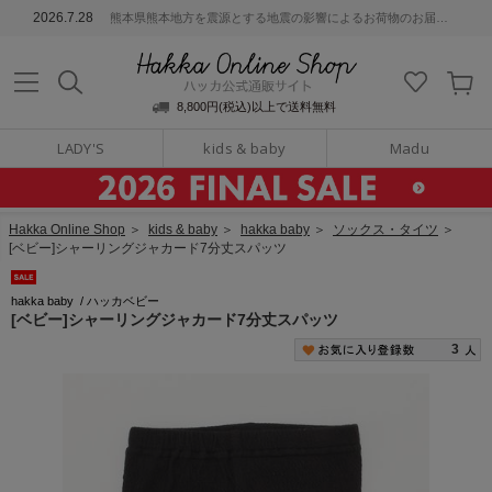
ッカ公式通販サイト
2026.7.28
熊本県熊本地方を震源とする地震の影響によるお荷物のお届けについて
Hakka Online S
8,800円(税込)以上で送料無料
LADY'S
kids & baby
Madu
Hakka Online Shop
＞
kids & baby
＞
hakka baby
＞
ソックス・タイツ
＞
[ベビー]シャーリングジャカード7分丈スパッツ
hakka baby
/
ハッカベビー
[ベビー]シャーリングジャカード7分丈スパッツ
3