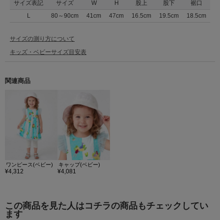
サイズ表記
サイズ
W
H
股上
股下
裾口
L
80～90cm
41cm
47cm
16.5cm
19.5cm
18.5cm
サイズの測り方について
キッズ・ベビーサイズ目安表
関連商品
ワンピース(ベビー)
キャップ(ベビー)
¥4,312
¥4,081
この商品を見た人はコチラの商品もチェックしてい
ます