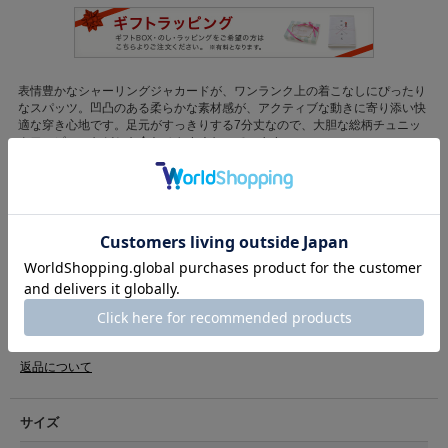
表情豊かなシャーリングジャカードが、ワンランク上の着こなしにぴったり
なスパッツ。凹凸のある柔らかな素材感が、アクティブな動きに寄り添い快
適な穿き心地です。足元がすっきりする7分丈なので、大胆な総柄チュニッ
クワンピースなどとも合わせやすくなっています。
もっと見る
洗濯機
カテゴリ
ソックス・タイツ
>
ソックス・タイツ(ベビー)
素材
本体:綿95%、ポリウレタン5%
原産国
中国製
商品コード
30961061
（店舗でお問い合わせの際には、上記品番をお伝え下さい。）
返品について
サイズ