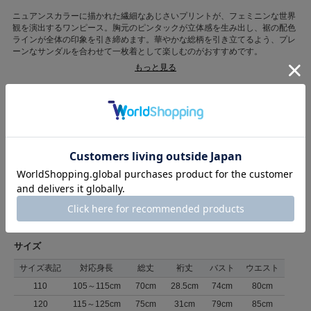
ニュアンスカラーに描かれた繊細なあじさいプリントが、フェミニンな世界
観を演出するワンピース。胸元のピンタックが立体感を生み出し、裾の配色
ラインが全体の印象を引き締めます。華やかな総柄を引き立てるよう、プレ
ーンなサンダルを合わせて一枚着として楽しむのがおすすめです。
※画像と柄の位置が異なる場合がございます、ご了承下さい。
もっと見る
カテゴリ
ワンピース
>
その他ワンピース
素材
キュプラ63%、綿37%
原産国
中国
商品コード
05120631
（店舗でお問い合わせの際には、上記品番をお伝え下さい。）
返品について
サイズ
サイズ表記
対応身長
総丈
裄丈
バスト
ウエスト
110
105～115cm
70cm
28.5cm
74cm
80cm
120
115～125cm
75cm
31cm
79cm
85cm