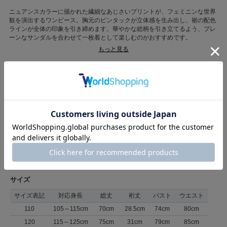
ニュアンスカラーに描かれた繊細なあじさいプリントが、フェミニンな世界
観を演出するワンピース。胸元のピンタックが立体感を生み出し、裾の配色
ラインが全体の印象を引き締めます。華やかな総柄を引き立てるよう、プレ
ーンなサンダルを合わせて一枚着として楽しむのがおすすめです。
※画像と柄の位置が異なる場合がございます、ご了承下さい。
もっと見る
カテゴリ
ワンピース
>
その他ワンピース
素材
キュプラ63%、綿37%
原産国
中国
商品コード
05120631
（店舗でお問い合わせの際には、上記品番をお伝え下さい。）
返品について
サイズ
サイズ表記
対応身長
総丈
裄丈
バスト
ウエスト
110
105～115cm
70cm
28.5cm
74cm
80cm
120
115～125cm
75cm
31cm
79cm
85cm