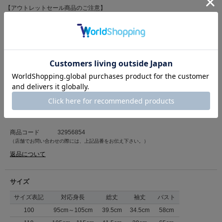
【アウトレットセール商品のご注意】
※タグが半分切れている場合がございます。
※タグが直接、箱に張られている場合がございます。
※タグに店頭販売時のセールシールが貼っている場合がございますが、販売価
格はサイト表記の価格となります。
※箱の破損や補強している場合がございますので予めご了承下さい。
カテゴリ
トップス
>
Ｔシャツ
本体:綿100%/リブ:綿95%、ポリウレタン5%/アップリケ:
素材
ポリエステル100%
原産国
中国
商品コード
32956854
（店舗でお問い合わせの際には、上記品番をお伝え下さい。）
返品について
サイズ
サイズ表記
対応身長
総丈
袖丈
バスト
100
95cm～105cm
39.5cm
34.5cm
58cm