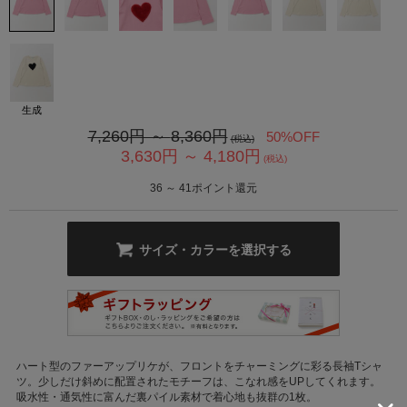
生成
7,260
円 ～
8,360
円
50%OFF
(税込)
3,630
円 ～
4,180
円
カ公式通販サイト
(税込)
36
～
41
ポイント還元
サイズ・カラーを選択する
ハート型のファーアップリケが、フロントをチャーミングに彩る長袖Tシャ
ツ。少しだけ斜めに配置されたモチーフは、こなれ感をUPしてくれます。
吸水性・通気性に富んだ裏パイル素材で着心地も抜群の1枚。