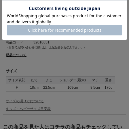
カテゴリ
バッグ・財布・小物入れ
>
ショルダーバッグ
素材
ポリエステル、合成皮革、塩化ビニル樹脂
原産国
中国
商品コード
32010651
（店舗でお問い合わせの際には、上記品番をお伝え下さい。）
返品について
サイズ
サイズ表記
たて
よこ
ショルダー(最大)
マチ
重さ
F
18cm
22.5cm
109cm
8.5cm
170g
サイズの測り方について
キッズ・ベビーサイズ目安表
この商品を見た人はコチラの商品もチェックしてい