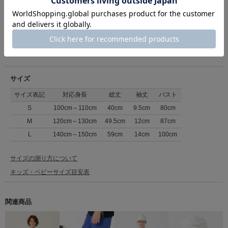
原産国
中国
商品コード
32952252
（店舗でお問い合わせの際には、上記品番をお伝え下さい。）
返品について
サイズ
サイズ表記
対応身長
総丈
袖丈
バスト
S
100cm～110cm
40cm
9.5cm
80cm
M
120cm～130cm
49.5cm
12cm
87cm
L
140cm～150cm
59cm
14cm
100cm
サイズの測り方について
キッズ・ベビーサイズ目安表
関連商品