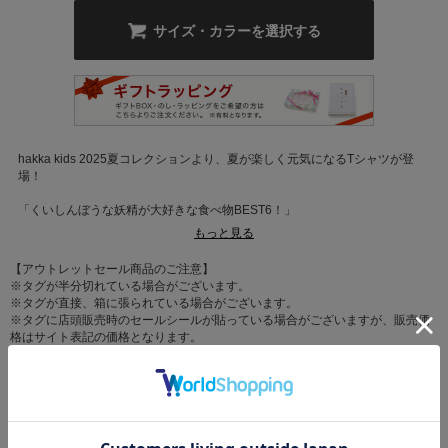
サイズ・カラーを選択する
hakka kids 2025夏コレクションより、夏が楽しく元気になるTシャツが登
場！
「くいしんぼうな妖精が大好きな食べ物BEST6！」
もっと見る
ひんやりとした肌当たりが心地よい、暑い季節に嬉しい接触冷感Tシャツ。
煌くラインストーンプリントが、コーディネートのポイントになります。バ
【アウトレットセール商品のご注意】
リエーションによって異なるモチーフに注目。
※タグが半分切れている場合がございます。
※タグが直接、箱に張られている場合がございます。
※タグに店頭販売時のセールシールが貼っている場合がございますが、販売価
格はサイト表記の価格となります。
※箱の破損や補強している場合がございますので予めご了承下さい。
カテゴリ
トップス
>
Ｔシャツ
素材
本体:綿100%/リブ:綿95%、ポリウレタン5%