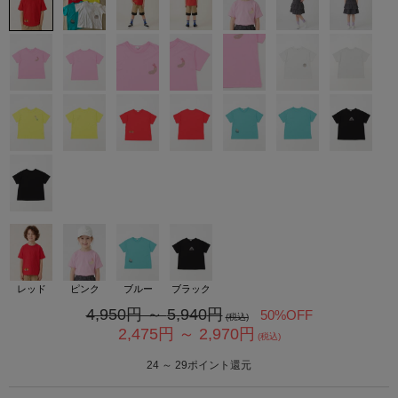
カ公式通販サイト
レッド
ピンク
ブルー
ブラック
4,950
円 ～
5,940
円
50%OFF
(税込)
2,475
円 ～
2,970
円
(税込)
24
～
29
ポイント還元