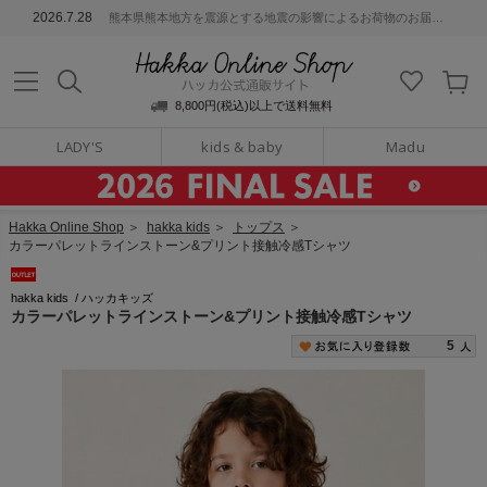
ッカ公式通販サイト
2026.7.28
熊本県熊本地方を震源とする地震の影響によるお荷物のお届けについて
Hakka Online S
8,800円(税込)以上で送料無料
LADY'S
kids & baby
Madu
Hakka Online Shop
＞
hakka kids
＞
トップス
＞
カラーパレットラインストーン&プリント接触冷感Tシャツ
hakka kids
/
ハッカキッズ
カラーパレットラインストーン&プリント接触冷感Tシャツ
5